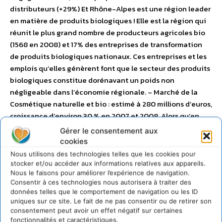
distributeurs (+29%) Et Rhône-Alpes est une région leader
en matière de produits biologiques ! Elle est la région qui
réunit le plus grand nombre de producteurs agricoles bio
(1568 en 2008) et 17% des entreprises de transformation
de produits biologiques nationaux. Ces entreprises et les
emplois qu’elles génèrent font que le secteur des produits
biologiques constitue dorénavant un poids non
négligeable dans l’économie régionale. – Marché de la
Cosmétique naturelle et bio : estimé à 280 millions d’euros,
croissance d’environ 30 % en 2007 et 2008. Alors qu’en
2005, la cosmétique bio ne représentait que1% des ventes
Gérer le consentement aux
de cosmétiques en général puis 2% en 2007 et 4% en
cookies
2008. Les analystes prévoient que les cosmétiques bio et
Nous utilisons des technologies telles que les cookies pour
naturels représenteront 10% du marché à l’horizon 2010 –
stocker et/ou accéder aux informations relatives aux appareils.
Nous le faisons pour améliorer l’expérience de navigation.
2012 et d’ici 5 ans, 30% du marché total des cosmétiques.
Consentir à ces technologies nous autorisera à traiter des
données telles que le comportement de navigation ou les ID
uniques sur ce site. Le fait de ne pas consentir ou de retirer son
Dossier de présentation
consentement peut avoir un effet négatif sur certaines
fonctionnalités et caractéristiques.