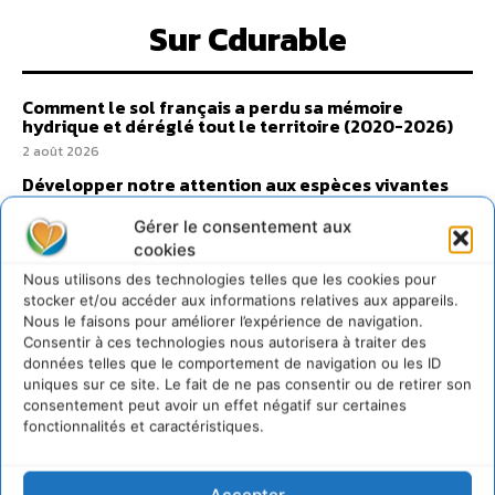
Sur Cdurable
Comment le sol français a perdu sa mémoire
hydrique et déréglé tout le territoire (2020-2026)
2 août 2026
Développer notre attention aux espèces vivantes
non humaines avec les communs de Zoepolis
Gérer le consentement aux
30 juillet 2026
cookies
Un kit citoyen pour lever les freins au
développement des forêts comestibles dans nos
Nous utilisons des technologies telles que les cookies pour
villes
stocker et/ou accéder aux informations relatives aux appareils.
Nous le faisons pour améliorer l’expérience de navigation.
29 juillet 2026
Consentir à ces technologies nous autorisera à traiter des
L’éco-anxiété informe et l’éco-lucidité transforme
données telles que le comportement de navigation ou les ID
28 juillet 2026
uniques sur ce site. Le fait de ne pas consentir ou de retirer son
consentement peut avoir un effet négatif sur certaines
7 indicateurs pour des villes résilientes et durables,
fonctionnalités et caractéristiques.
adaptées au changement climatique
27 juillet 2026