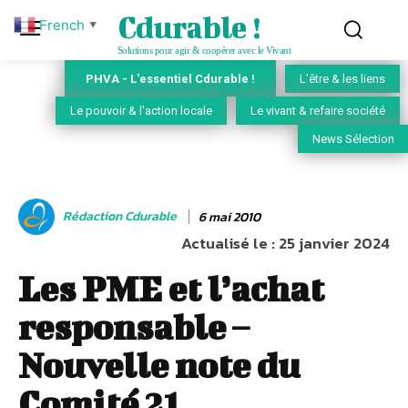
Cdurable !
French
▼
Solutions pour agir & coopérer avec le Vivant
PHVA - L'essentiel Cdurable !
L'être & les liens
Le pouvoir & l'action locale
Le vivant & refaire société
News Sélection
Rédaction Cdurable
6 mai 2010
Actualisé le :
25 janvier 2024
Les PME et l’achat
responsable –
Nouvelle note du
Comité 21