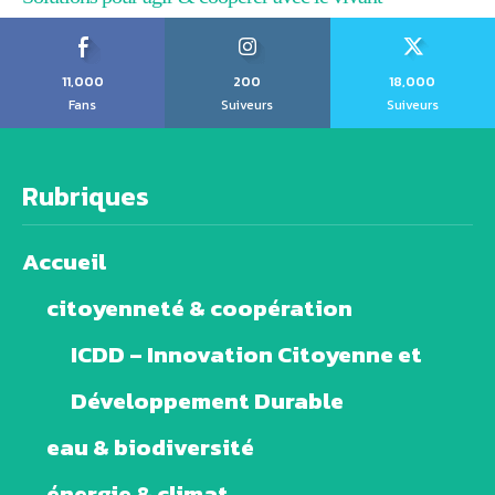
11,000
200
18,000
Fans
Suiveurs
Suiveurs
Rubriques
Accueil
citoyenneté & coopération
ICDD – Innovation Citoyenne et
Développement Durable
eau & biodiversité
énergie & climat