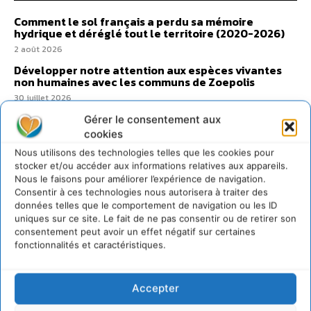
Comment le sol français a perdu sa mémoire
hydrique et déréglé tout le territoire (2020-2026)
2 août 2026
Développer notre attention aux espèces vivantes
non humaines avec les communs de Zoepolis
30 juillet 2026
Un kit citoyen pour lever les freins au
Gérer le consentement aux
développement des forêts comestibles dans nos
cookies
villes
Nous utilisons des technologies telles que les cookies pour
29 juillet 2026
stocker et/ou accéder aux informations relatives aux appareils.
L’éco-anxiété informe et l’éco-lucidité transforme
Nous le faisons pour améliorer l’expérience de navigation.
Consentir à ces technologies nous autorisera à traiter des
28 juillet 2026
données telles que le comportement de navigation ou les ID
7 indicateurs pour des villes résilientes et durables,
uniques sur ce site. Le fait de ne pas consentir ou de retirer son
adaptées au changement climatique
consentement peut avoir un effet négatif sur certaines
27 juillet 2026
fonctionnalités et caractéristiques.
Accepter