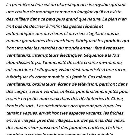
La première scène est un plan-séquence incroyable qui suit
une chaîne de montage comme on imagine qu’il en existe
des milliers dans ce pays plus grand que nature. Le plan n’en
finit pas de décliner à l’infini les gestes répétés et
automatiques des ouvrières et ouvriers s’agitant sous la
rumeur grondantes des machines, fabriquant les produits qui
iront inonder les marchés du monde entier : fers à repasser,
ventilateurs, interrupteurs électriques. Séquence à la fois
étourdissante par l’immensité de cette chaîne mi-homme,
mi-machine et effrayante, vision déshumanisée d’une ruche
à fabriquer du consommable, du jetable. Ces mêmes
ventilateurs, ordinateurs, écrans de télévision, partiront dans
des cargos, seront vendus, utilisés, puis finalement jetés pour
revenir en petits morceaux dans des déchetteries de Chine,
ironie du sort… Les déchetteries occuperont peu à peu les
terrains vagues, envahiront les espaces vacants, les friches
encore vierges, près des villages… Là, des gamins, des vieux,
des moins vieux passeront des journées entières, l’échine
courbée, à scruter le moindre composant récupérable,