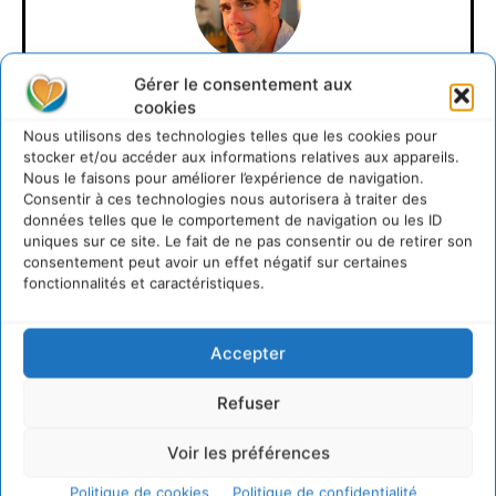
Gérer le consentement aux
David Naulin
cookies
Nous utilisons des technologies telles que les cookies pour
https://cdurable.info
stocker et/ou accéder aux informations relatives aux appareils.
Journaliste de solutions écologiques et sociales en
Nous le faisons pour améliorer l’expérience de navigation.
Occitanie.
Consentir à ces technologies nous autorisera à traiter des
données telles que le comportement de navigation ou les ID
uniques sur ce site. Le fait de ne pas consentir ou de retirer son
consentement peut avoir un effet négatif sur certaines
fonctionnalités et caractéristiques.
Accepter
Refuser
Lire aussi
Voir les préférences
Transformer les territoires par le dialogue et la
Politique de cookies
Politique de confidentialité