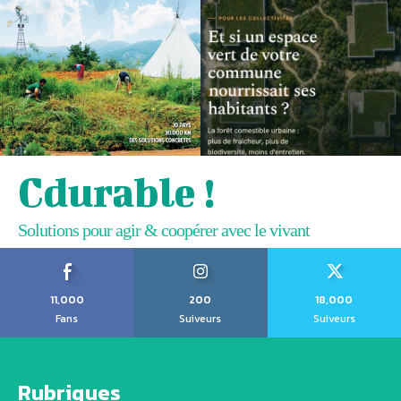
Cdurable !
Solutions pour agir & coopérer avec le vivant
11,000
200
18,000
Fans
Suiveurs
Suiveurs
Rubriques