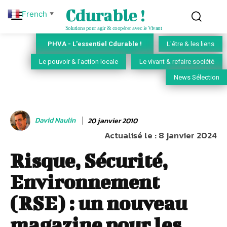
Cdurable !
French
▼
Solutions pour agir & coopérer avec le Vivant
PHVA - L'essentiel Cdurable !
L'être & les liens
Le pouvoir & l'action locale
Le vivant & refaire société
News Sélection
David Naulin
20 janvier 2010
Actualisé le :
8 janvier 2024
Risque, Sécurité,
Environnement
(RSE) : un nouveau
magazine pour les