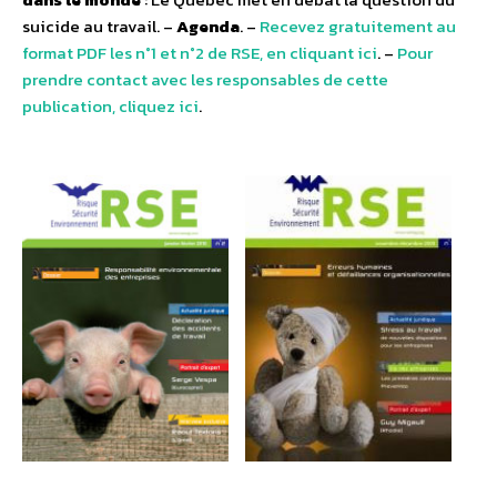
suicide au travail. –
Agenda
. –
Recevez gratuitement au
format PDF les n°1 et n°2 de RSE, en cliquant ici
. –
Pour
prendre contact avec les responsables de cette
publication, cliquez ici
.