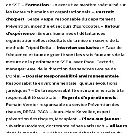
de SSE. –
Formation
: Un executive mastère spécialisé sur
les facteurs humains et organisationnels. –
Portrait
d’expert
: Serge Vespa, responsable du département
Prévention, incendie et secours d’Eurocopter. –
Retour
d’expérience
: Erreurs humaines et défaillances
organisationnelles : résultats de la mise en œuvre de la
méthode Tripod Delta. –
Interview exclusive
: « Taux de
fréquence et taux de gravité sont les vrais faux amis de la
mesure de la performance SSE », avec Raoul Textoris,
manager SH&E de la direction des services Groupe de
L’Oréal. –
Dossier Responsabilité environnementale
:
Responsabilité environnementale : quelles évolutions
juridiques ? – De la responsabilité environnementale à la
responsabilité sociétale. –
Regards d’opérationnels
:
Romain Vernier, responsable du service Prévention des
risques, DREAL PACA – Jean-Marc Kervellec, expert
prévention des risques, Mecaplast. –
Place aux jeunes
:
Séverine Borderon, doctorante Mines ParisTech. –
Ailleurs
dans le monde
: Le Québec met en débat la question du