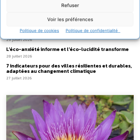
Développer notre attention aux espèces vivantes
non humaines avec les communs de Zoepolis
Refuser
30 juillet 2026
Voir les préférences
Un kit citoyen pour lever les freins au
développement des forêts comestibles dans nos
Politique de cookies
Politique de confidentialité
villes
29 juillet 2026
L’éco-anxiété informe et l’éco-lucidité transforme
28 juillet 2026
7 indicateurs pour des villes résilientes et durables,
adaptées au changement climatique
27 juillet 2026