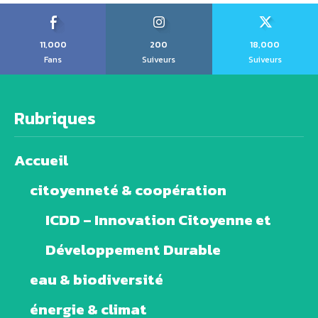
11,000
200
18,000
Fans
Suiveurs
Suiveurs
Rubriques
Accueil
citoyenneté & coopération
ICDD – Innovation Citoyenne et
Développement Durable
eau & biodiversité
énergie & climat