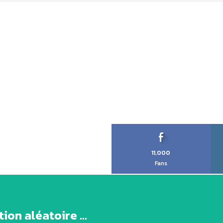
11,000
Fans
ion aléatoire ...