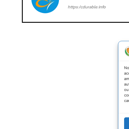
https:/cdurable.info
No
ac
am
au
ou
co
ca