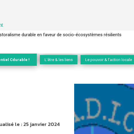
nt
l’arbre pour un modèle économique régénératif du vivant …
ntiel Cdurable !
L'être & les liens
Le pouvoir & l'action locale
ualisé le :
25 janvier 2024