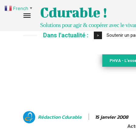
Cdurable !
French
▼
Solutions pour agir & coopérer avec le viva
Dans l'actualité :
S’inspirer de 
>
PHVA - L'esse
15 janvier 2008
Rédaction Cdurable
Act