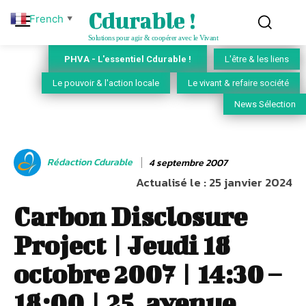
Cdurable !
French
▼
Solutions pour agir & coopérer avec le Vivant
PHVA - L'essentiel Cdurable !
L'être & les liens
Le pouvoir & l'action locale
Le vivant & refaire société
News Sélection
Rédaction Cdurable
4 septembre 2007
Actualisé le :
25 janvier 2024
Carbon Disclosure
Project | Jeudi 18
octobre 2007 | 14:30 –
18:00 | 25, avenue