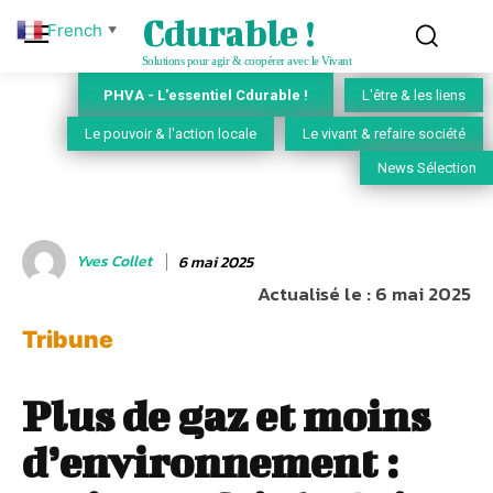
Cdurable !
French
▼
Solutions pour agir & coopérer avec le Vivant
PHVA - L'essentiel Cdurable !
L'être & les liens
Le pouvoir & l'action locale
Le vivant & refaire société
News Sélection
Yves Collet
6 mai 2025
Actualisé le :
6 mai 2025
Tribune
Plus de gaz et moins
d’environnement :