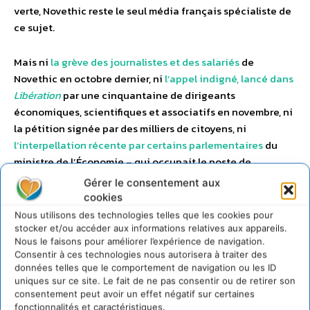
verte, Novethic reste le seul média français spécialiste de
ce sujet.
Mais ni
la grève des journalistes et des salariés
de
Novethic en octobre dernier, ni
l’appel indigné, lancé dans
Libération
par une cinquantaine de dirigeants
économiques, scientifiques et associatifs en novembre, ni
la pétition signée par des milliers de citoyens, ni
l’interpellation récente par certains parlementaires
du
ministre de l’Économie – qui occupait le poste de
directeur général de la CDC avant son entrée au
Gérer le consentement aux
gouvernement – ne semblent devoir infléchir cette
cookies
décision, qui menace la pérennité d’une source
Nous utilisons des technologies telles que les cookies pour
d’information essentielle pour des milliers de
stocker et/ou accéder aux informations relatives aux appareils.
Nous le faisons pour améliorer l’expérience de navigation.
professionnels.
Consentir à ces technologies nous autorisera à traiter des
données telles que le comportement de navigation ou les ID
Pourquoi la CDC accepte-t-elle ainsi de «
sacrifier la
uniques sur ce site. Le fait de ne pas consentir ou de retirer son
transformation écologique et (de) continuer les coupes
consentement peut avoir un effet négatif sur certaines
fonctionnalités et caractéristiques.