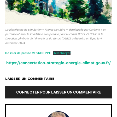
La plateforme de simulation « France Net Zéro », développée par Carbone 4 en
partenariat avec la Fondation européenne pour le climat (ECF), l’ADEME et la
Direction générale de l’énergie et du climat (DGEC), a été mise en ligne le 4
novembre 2024.
Dossier de presse VF SNBC PPE
Télécharger
https://concertation-strategie-energie-climat.gouv.fr/
LAISSER UN COMMENTAIRE
CONNECTER POUR LAISSER UN COMMENTAIRE