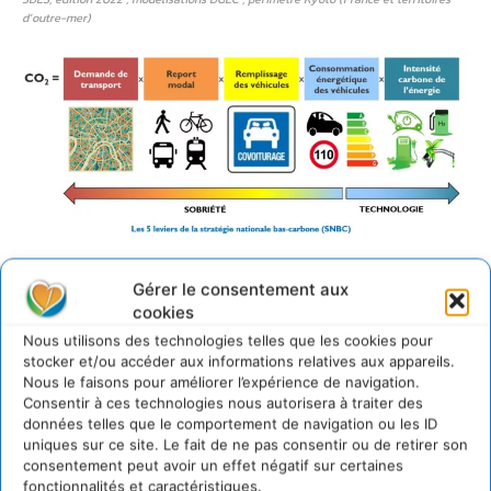
d’outre-mer)
Equation de Kaya appliquée aux transports (source : Aurélien Bigo, Les transports
Gérer le consentement aux
face au défi de la transition énergétique. Explorations entre passé et avenir,
cookies
technologie et sobriété, accélération et ralentissement, 2020)
Nous utilisons des technologies telles que les cookies pour
SDMP
Télécharger
stocker et/ou accéder aux informations relatives aux appareils.
Nous le faisons pour améliorer l’expérience de navigation.
Consentir à ces technologies nous autorisera à traiter des
Stratégie
données telles que le comportement de navigation ou les ID
uniques sur ce site. Le fait de ne pas consentir ou de retirer son
nationale bas-
consentement peut avoir un effet négatif sur certaines
fonctionnalités et caractéristiques.