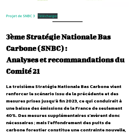
Projet de SNBC 3
Télécharger
3ème Stratégie Nationale Bas
Carbone (SNBC) :
Analyses et recommandations du
Comité 21
La troisième Stratégie Nationale Bas Carbone vient
renforcer le scénario issu de la précédente et des
mesures prises jusqu’à fin 2023, ce qui conduirait à
une baisse des émissions de la France de seulement
40%. Des mesures supplémentaires s’avèrent donc
nécessaires ; mais l’effondrement des puits de
carbone forestier constitue une contrainte nouvelle,