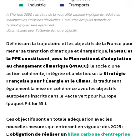
À l’horizon 2050, l’atteinte de la neutralité carbone implique de réduire au
maximum les émissions résiduelles. L’évolution des puits naturels et
technologiques sera également
déterminante pour l’atteinte de notre objectif.
Définissant la trajectoire et les objectifs de la France pour
mener sa transition climatique et énergétique,
la SNBC et
la PPE constituent, avec le Plan national d’adaptation
au changement climatique (PNACC)
, le socle d’une
action cohérente, intégrée et ambitieuse: la
Stratégie
Française pour l’Énergie et le Climat
. Ils traduisent
également la mise en cohérence avec les objectifs
européens inscrits dans le Pacte vert pour l’Europe
(paquet Fit for 55 ).
Ces objectifs sont en totale adéquation avec les
nouvelles mesures qui entreront en vigueur dès 2025 :
L’
obligation de réaliser un
bilan carbone d’entreprise