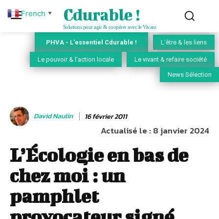
Cdurable !
French
▼
Solutions pour agir & coopérer avec le Vivant
PHVA - L'essentiel Cdurable !
L'être & les liens
Le pouvoir & l'action locale
Le vivant & refaire société
News Sélection
David Naulin
16 février 2011
Actualisé le :
8 janvier 2024
L’Écologie en bas de
chez moi : un
pamphlet
provocateur signé