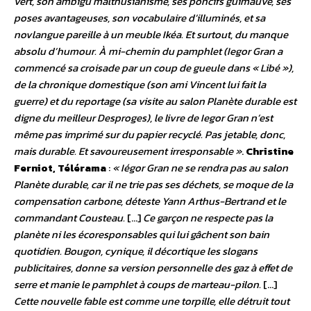
vert, son ambigu malthusianisme, ses poncifs guimauve, ses
poses avantageuses, son vocabulaire d’illuminés, et sa
novlangue pareille à un meuble Ikéa. Et surtout, du manque
absolu d’humour. À mi-chemin du pamphlet (Iegor Gran a
commencé sa croisade par un coup de gueule dans « Libé »),
de la chronique domestique (son ami Vincent lui fait la
guerre) et du reportage (sa visite au salon Planète durable est
digne du meilleur Desproges), le livre de Iegor Gran n’est
même pas imprimé sur du papier recyclé. Pas jetable, donc,
mais durable. Et savoureusement irresponsable »
.
Christine
Ferniot, Télérama
:
« Iégor Gran ne se rendra pas au salon
Planète durable, car il ne trie pas ses déchets, se moque de la
compensation carbone, déteste Yann Arthus-Bertrand et le
commandant Cousteau.
[…]
Ce garçon ne respecte pas la
planète ni les écoresponsables qui lui gâchent son bain
quotidien. Bougon, cynique, il décortique les slogans
publicitaires, donne sa version personnelle des gaz à effet de
serre et manie le pamphlet à coups de marteau-pilon.
[…]
Cette nouvelle fable est comme une torpille, elle détruit tout