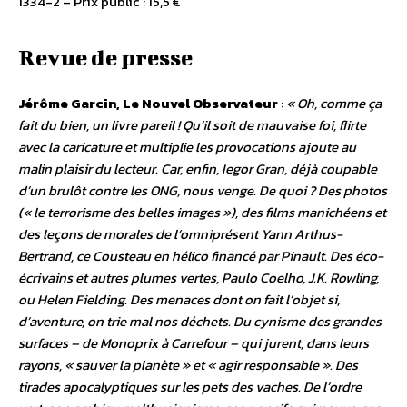
1334-2 – Prix public : 15,5 €
Revue de presse
Jérôme Garcin, Le Nouvel Observateur
:
« Oh, comme ça
fait du bien, un livre pareil ! Qu’il soit de mauvaise foi, flirte
avec la caricature et multiplie les provocations ajoute au
malin plaisir du lecteur. Car, enfin, Iegor Gran, déjà coupable
d’un brulôt contre les ONG, nous venge. De quoi ? Des photos
(« le terrorisme des belles images »), des films manichéens et
des leçons de morales de l’omniprésent Yann Arthus-
Bertrand, ce Cousteau en hélico financé par Pinault. Des éco-
écrivains et autres plumes vertes, Paulo Coelho, J.K. Rowling,
ou Helen Fielding. Des menaces dont on fait l’objet si,
d’aventure, on trie mal nos déchets. Du cynisme des grandes
surfaces – de Monoprix à Carrefour – qui jurent, dans leurs
rayons, « sauver la planète » et « agir responsable ». Des
tirades apocalyptiques sur les pets des vaches. De l’ordre