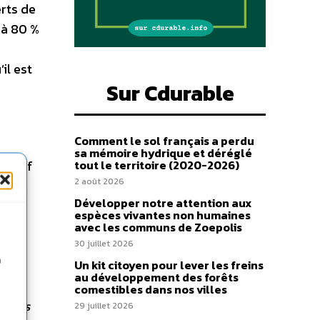
rts de
 à 80 %
il est
Sur Cdurable
Comment le sol français a perdu
sa mémoire hydrique et déréglé
jectif
tout le territoire (2020-2026)
2 août 2026
 en
Développer notre attention aux
 pour
espèces vivantes non humaines
avec les communs de Zoepolis
mme
30 juillet 2026
n
« La
Un kit citoyen pour lever les freins
au développement des forêts
comestibles dans nos villes
ue des
29 juillet 2026