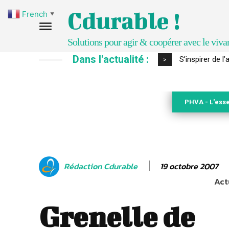
Cdurable !
French
▼
Solutions pour agir & coopérer avec le viva
Dans l'actualité :
IPBES : le « GI
>
PHVA - L'esse
19 octobre 2007
Rédaction Cdurable
Act
Grenelle de