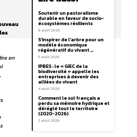
Soutenir un pastoralisme
durable en faveur de socio-
écosystèmes résilients
nouveau
6 août 2026
les
S’inspirer de l’arbre pour un
modèle économique
régénératif du vivant …
ire en
5 août 2026
ui
IPBES : le « GIEC de la
biodiversité » appelle les
,
entreprises à devenir des
alliées du vivant
4 août 2026
Comment le sol français a
es
perdu sa mémoire hydrique et
déréglé tout le territoire
(2020-2026)
e
2 août 2026
és