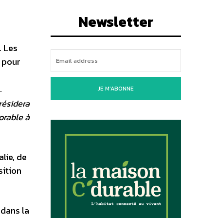
Newsletter
. Les
 pour
.
JE M'ABONNE
résidera
orable à
lie, de
sition
 dans la