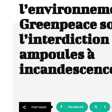
l’environneme
Greenpeace s
l’interdiction
ampoules à
incandescenc
Facebook
X
PARTAGER