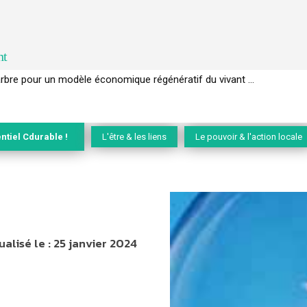
nt
EC de la biodiversité » appelle les entreprises à devenir des alliées du 
ntiel Cdurable !
L'être & les liens
Le pouvoir & l'action locale
ualisé le :
25 janvier 2024