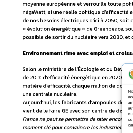
moyenne européenne et verrouille toute polit
négaWatt, si une réelle politique d’efficacit
de nos besoins électriques d’ici à 2050, soit 
« évolution énergétique » de Greenpeace, sout
possible de sortir du nucléaire vers 2030, et 
Environnement rime avec emploi et crois
Selon le ministère de l’Écologie et du Dévelo
de 20 % d’efficacité énergétique en 2020 fixé 
matière d’efficacité, chaque million de dollars
No
une centrale nucléaire.
ac
Aujourd’hui, les fabricants d’ampoules déloca
am
au
vient de le faire GE avec son centre de distri
ou
France ne peut se permettre de rater encore une
co
ca
moment clé pour convaincre les industriels d’in