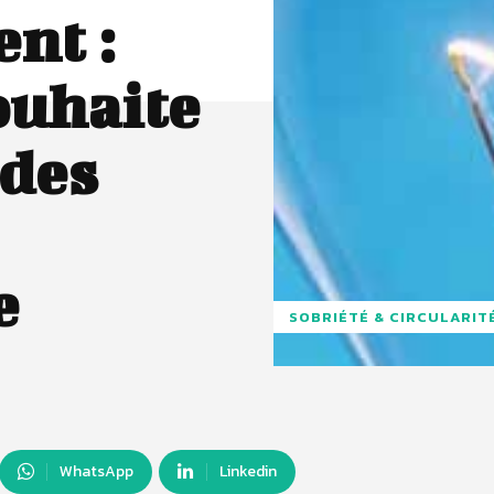
nt :
ouhaite
 des
e
SOBRIÉTÉ & CIRCULARIT
WhatsApp
Linkedin