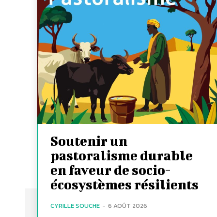
Soutenir un
pastoralisme durable
en faveur de socio-
écosystèmes résilients
CYRILLE SOUCHE
-
6 AOÛT 2026