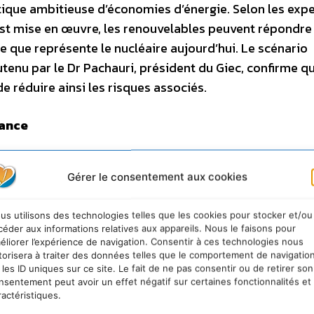
ique ambitieuse d’économies d’énergie. Selon les expe
é est mise en œuvre, les renouvelables peuvent répondre
ce que représente le nucléaire aujourd’hui. Le scénario
enu par le Dr Pachauri, président du Giec, confirme qu’
de réduire ainsi les risques associés.
sance
ppement durable (Lettre Évaluation, octobre 2005), l’ob
Gérer le consentement aux cookies
par l’UE pourrait créer un million d’emplois en Europe :
 investi crée 12 à 16 années de travail direct, contre 4,5
us utilisons des technologies telles que les cookies pour stocker et/ou
céder aux informations relatives aux appareils. Nous le faisons pour
lisent leurs usines en Chine ou en Europe de l’est, co
éliorer l’expérience de navigation. Consentir à ces technologies nous
torisera à traiter des données telles que le comportement de navigatio
bution de Ennery (Moselle), alors que le marché s’ouvre.
 les ID uniques sur ce site. Le fait de ne pas consentir ou de retirer son
 fois le coche
, conclut Karine Gavand.
Le Grenelle est le
nsentement peut avoir un effet négatif sur certaines fonctionnalités et
ractéristiques.
vestir sur ces technologies du futur : rénovation thermiq