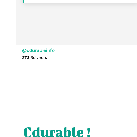
@cdurableinfo
273
Suiveurs
Cdurable !