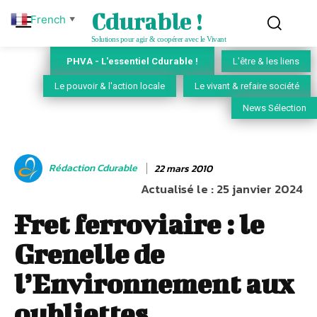
Cdurable !
French
▼
Solutions pour agir & coopérer avec le Vivant
PHVA - L'essentiel Cdurable !
L'être & les liens
Le pouvoir & l'action locale
Le vivant & refaire société
News Sélection
Rédaction Cdurable
22 mars 2010
Actualisé le :
25 janvier 2024
Fret ferroviaire : le
Grenelle de
l’Environnement aux
oubliettes