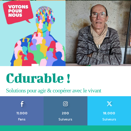
Cdurable !
Solutions pour agir & coopérer avec le vivant
11,000
200
18,000
Fans
Suiveurs
Suiveurs