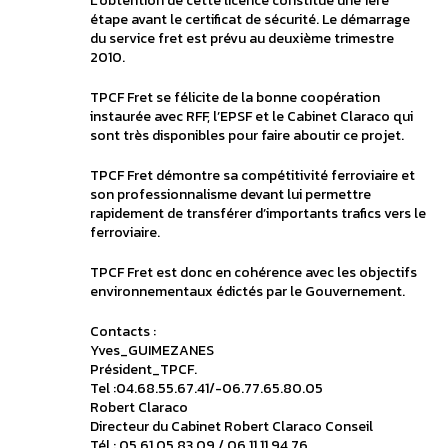
L’obtention de cette licence constitue une 1ère
étape avant le certificat de sécurité. Le démarrage
du service fret est prévu au deuxième trimestre
2010.
TPCF Fret se félicite de la bonne coopération
instaurée avec RFF, l’EPSF et le Cabinet Claraco qui
sont très disponibles pour faire aboutir ce projet.
TPCF Fret démontre sa compétitivité ferroviaire et
son professionnalisme devant lui permettre
rapidement de transférer d’importants trafics vers le
ferroviaire.
TPCF Fret est donc en cohérence avec les objectifs
environnementaux édictés par le Gouvernement.
Contacts :
Yves_GUIMEZANES
Président_TPCF.
Tel :04.68.55.67.41/-06.77.65.80.05
Robert Claraco
Directeur du Cabinet Robert Claraco Conseil
Tél : 05 61 05 83 09 / 06 11 11 94 76