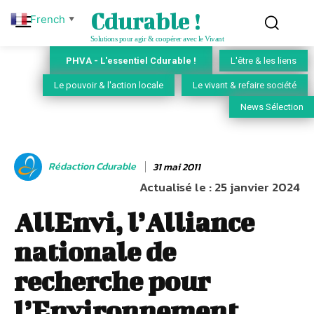
Cdurable !
French
▼
Solutions pour agir & coopérer avec le Vivant
PHVA - L'essentiel Cdurable !
L'être & les liens
Le pouvoir & l'action locale
Le vivant & refaire société
News Sélection
Rédaction Cdurable
31 mai 2011
Actualisé le :
25 janvier 2024
AllEnvi, l’Alliance
nationale de
recherche pour
l’Environnement