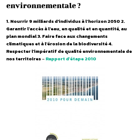
environnementale ?
1. Nourrir 9 milliards d’individus à l’horizon 2050
2.
Garantir l’accès à l’eau, en qualité et en quantité, au
plan mondial
3. Faire face aux changements
climatiques et à l’érosion de la biodiversité
4.
Respecter l’impératif de qualité environnementale de
nos territoires
–
Rapport d’étape 2010