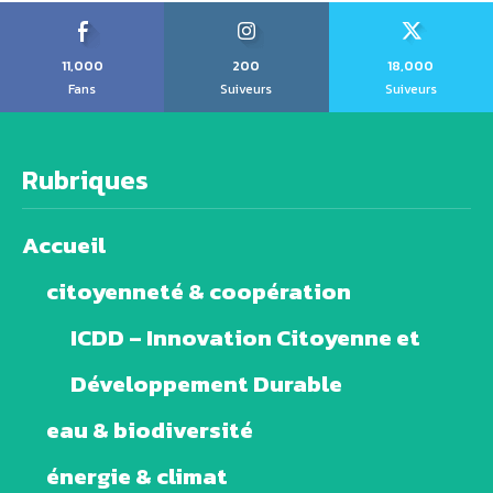
11,000
200
18,000
Fans
Suiveurs
Suiveurs
Rubriques
Accueil
citoyenneté & coopération
ICDD – Innovation Citoyenne et
Développement Durable
eau & biodiversité
énergie & climat