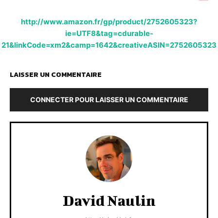
http://www.amazon.fr/gp/product/2752605323?
ie=UTF8&tag=cdurable-
21&linkCode=xm2&camp=1642&creativeASIN=2752605323
LAISSER UN COMMENTAIRE
CONNECTER POUR LAISSER UN COMMENTAIRE
David Naulin