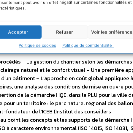
nsentement peut avoir un effet négatif sur certaines fonctionnalités et
outes les phases de la vie d’un bâtiment
ractéristiques.
Accepter
Refuser
Voir les préférence
Politique de cookies
Politique de confidentialité
 procédés – La gestion du chantier selon les démarches
clairage naturel et le confort visuel – Une première a
d’un bâtiment – L’approche en coût global appliquée à
ires, une analyse des conditions de mise en ouvre pou
sertion de la démarche HQE. dans le PLU pour la ville d
our un territoire : le parc naturel régional des ballo
t-fondateur de l’ICEB (Institut des conseillers
au point les concepts et les supports de la démarche 
SO à caractère environnemental (ISO 14015, ISO 14031, I