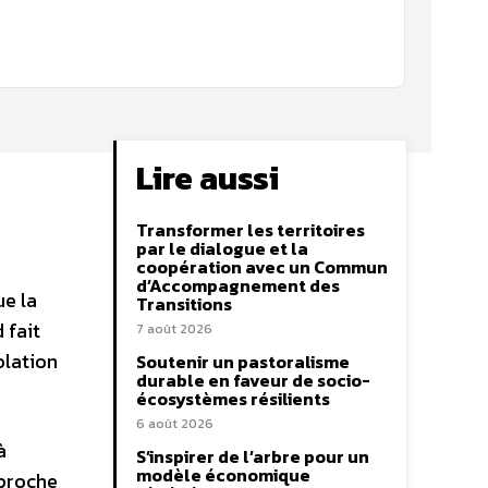
Lire aussi
Transformer les territoires
par le dialogue et la
coopération avec un Commun
d’Accompagnement des
ue la
Transitions
 fait
7 août 2026
olation
Soutenir un pastoralisme
durable en faveur de socio-
écosystèmes résilients
6 août 2026
à
S’inspirer de l’arbre pour un
modèle économique
pproche