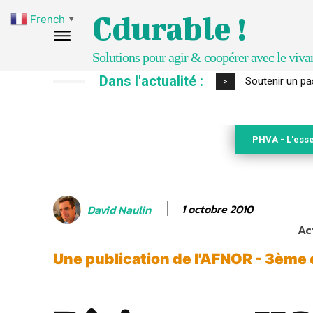
Cdurable !
French
▼
Solutions pour agir & coopérer avec le viva
Dans l'actualité :
S’inspirer de 
>
PHVA - L'esse
1 octobre 2010
David Naulin
Ac
Une publication de l'AFNOR - 3ème 