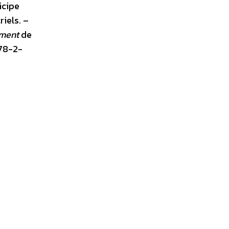
icipe
iels. –
ement
de
978-2-