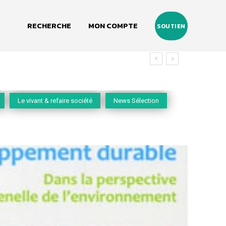
RECHERCHE
MON COMPTE
SOUTIEN
Le vivant & refaire société
News Sélection