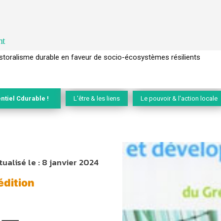
nt
l’arbre pour un modèle économique régénératif du vivant …
ntiel Cdurable !
L'être & les liens
Le pouvoir & l'action locale
tualisé le :
8 janvier 2024
édition