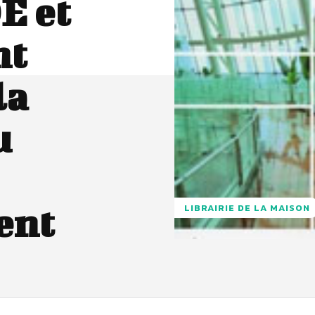
E et
nt
la
u
ent
LIBRAIRIE DE LA MAISON