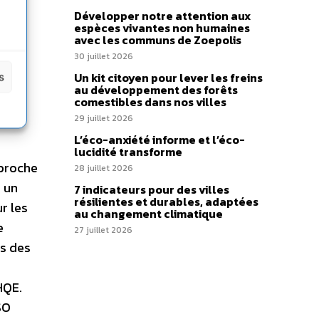
Développer notre attention aux
espèces vivantes non humaines
avec les communs de Zoepolis
30 juillet 2026
Un kit citoyen pour lever les freins
s
au développement des forêts
comestibles dans nos villes
29 juillet 2026
L’éco-anxiété informe et l’éco-
lucidité transforme
pproche
28 juillet 2026
 un
7 indicateurs pour des villes
résilientes et durables, adaptées
r les
au changement climatique
e
27 juillet 2026
ns des
HQE.
SO