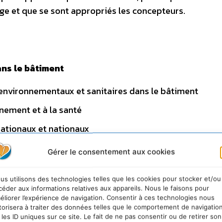
e et que se sont appropriés les concepteurs.
ans le bâtiment
 environnementaux et sanitaires dans le bâtiment
nnement et à la santé
nationaux et nationaux
Gérer le consentement aux cookies
 appliquée à la construction, à la gestion et à la
us utilisons des technologies telles que les cookies pour stocker et/ou
céder aux informations relatives aux appareils. Nous le faisons pour
ale (HQE)
éliorer l’expérience de navigation. Consentir à ces technologies nous
torisera à traiter des données telles que le comportement de navigatio
tal
 les ID uniques sur ce site. Le fait de ne pas consentir ou de retirer son