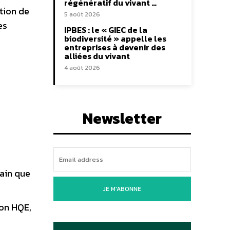
régénératif du vivant …
tion de
5 août 2026
es
IPBES : le « GIEC de la
biodiversité » appelle les
entreprises à devenir des
alliées du vivant
4 août 2026
Newsletter
ain que
JE M'ABONNE
ion HQE,