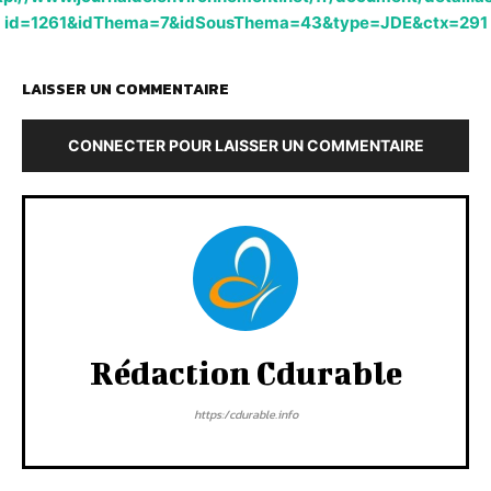
id=1261&idThema=7&idSousThema=43&type=JDE&ctx=291
LAISSER UN COMMENTAIRE
CONNECTER POUR LAISSER UN COMMENTAIRE
Rédaction Cdurable
https:/cdurable.info