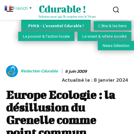
Cdurable !
French
▼
Solutions pour agir & coopérer avec le Vivant
PHVA - L'essentiel Cdurable !
L'être & les liens
Le pouvoir & l'action locale
Le vivant & refaire société
News Sélection
Rédaction Cdurable
6 juin 2009
Actualisé le :
8 janvier 2024
Europe Ecologie : la
désillusion du
Grenelle comme
point commun