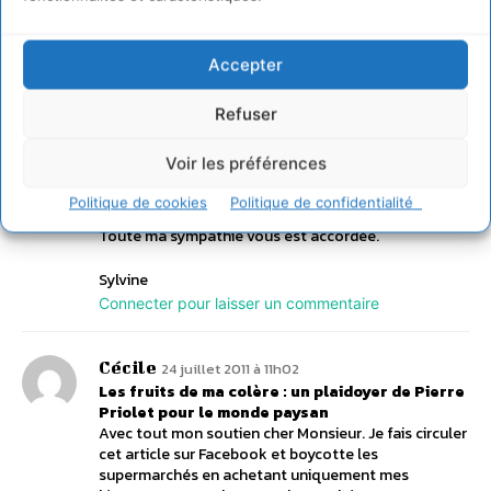
claires et paraissants si évidentes.
Merci et si un soutien est nécessaire, j’en serais !
Je consomme que des produits issus de l’agriculture
Accepter
française, si possible de proximité (plus chers bien
entendu, donc un peu moins), je boycotte les
produits qui voyagent et participent à
Refuser
l’effondrement de nos bons produits.
Comment aider ?
Voir les préférences
Comment nous faire entendre, nous
consommateurs ?
Politique de cookies
Politique de confidentialité
Oui, on nous prend pour des cons !
Toute ma sympathie vous est accordée.
Sylvine
Connecter pour laisser un commentaire
Cécile
24 juillet 2011 à 11h02
Les fruits de ma colère : un plaidoyer de Pierre
Priolet pour le monde paysan
Avec tout mon soutien cher Monsieur. Je fais circuler
cet article sur Facebook et boycotte les
supermarchés en achetant uniquement mes