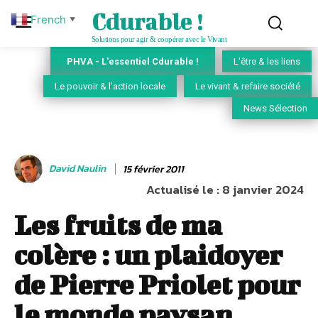
Cdurable !
French
▼
Solutions pour agir & coopérer avec le Vivant
PHVA - L'essentiel Cdurable !
L'être & les liens
Le pouvoir & l'action locale
Le vivant & refaire société
News Sélection
David Naulin
15 février 2011
Actualisé le :
8 janvier 2024
Les fruits de ma
colère : un plaidoyer
de Pierre Priolet pour
le monde paysan