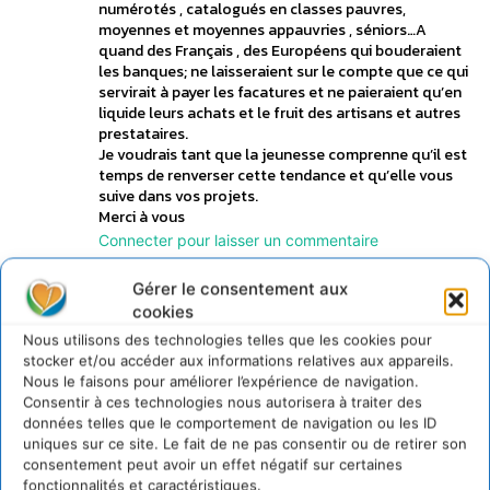
numérotés , catalogués en classes pauvres,
moyennes et moyennes appauvries , séniors…A
quand des Français , des Européens qui bouderaient
les banques; ne laisseraient sur le compte que ce qui
servirait à payer les facatures et ne paieraient qu’en
liquide leurs achats et le fruit des artisans et autres
prestataires.
Je voudrais tant que la jeunesse comprenne qu’il est
temps de renverser cette tendance et qu’elle vous
suive dans vos projets.
Merci à vous
Connecter pour laisser un commentaire
Gérer le consentement aux
Sylvine D'Halluin
23 juillet 2011 à 15h37
cookies
Les fruits de ma colère : un plaidoyer de Pierre
Nous utilisons des technologies telles que les cookies pour
Priolet pour le monde paysan
stocker et/ou accéder aux informations relatives aux appareils.
Bonjour Monsieur,
Nous le faisons pour améliorer l’expérience de navigation.
Consentir à ces technologies nous autorisera à traiter des
Je vous ai regardé hier sur la 3, Bravo !
données telles que le comportement de navigation ou les ID
Vous avez les mots justes, il est rare d’entendre
uniques sur ce site. Le fait de ne pas consentir ou de retirer son
quelqu’un avoir pour nous consommateurs, pour
consentement peut avoir un effet négatif sur certaines
vous agriculteurs et exploitants des idées aussi
fonctionnalités et caractéristiques.