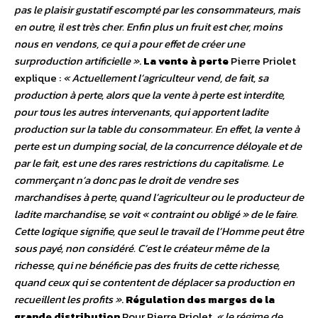
pas le plaisir gustatif escompté par les consommateurs, mais
en outre, il est très cher. Enfin plus un fruit est cher, moins
nous en vendons, ce qui a pour effet de créer une
surproduction artificielle »
.
La vente à perte
Pierre Priolet
explique :
« Actuellement l’agriculteur vend, de fait, sa
production à perte, alors que la vente à perte est interdite,
pour tous les autres intervenants, qui apportent ladite
production sur la table du consommateur. En effet, la vente à
perte est un dumping social, de la concurrence déloyale et de
par le fait, est une des rares restrictions du capitalisme. Le
commerçant n’a donc pas le droit de vendre ses
marchandises à perte, quand l’agriculteur ou le producteur de
ladite marchandise, se voit « contraint ou obligé » de le faire.
Cette logique signifie, que seul le travail de l’Homme peut être
sous payé, non considéré. C’est le créateur même de la
richesse, qui ne bénéficie pas des fruits de cette richesse,
quand ceux qui se contentent de déplacer sa production en
recueillent les profits »
.
Régulation des marges de la
grande distribution
Pour Pierre Priolet,
« le régime de