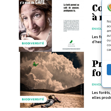
Com
à n
No
ac
ENVOLVERT
am
au
Les forêts
ou
d'hectares
BIODIVERSITÉ
co
ca
Prés
forê
ENVOLVERT
Les forêts
elles prod
BIODIVERSITÉ