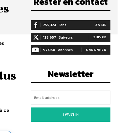
Rester en contact
es
255,324
Fans
J'AIME
128,657
Suiveurs
SUIVRE
es
97,058
Abonnés
S'ABONNER
Newsletter
lus
 à de
I WANT IN