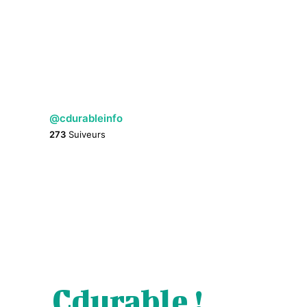
@cdurableinfo
273
Suiveurs
Cdurable !