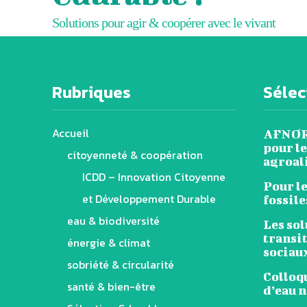
Solutions pour agir & coopérer avec le vivant
Rubriques
Sélect
Accueil
AFNOR 
pour le
citoyenneté & coopération
agroal
ICDD – Innovation Citoyenne
Pour l
et Développement Durable
fossile
eau & biodiversité
Les sol
transi
énergie & climat
sociau
sobriété & circularité
Colloqu
santé & bien-être
d’eau n