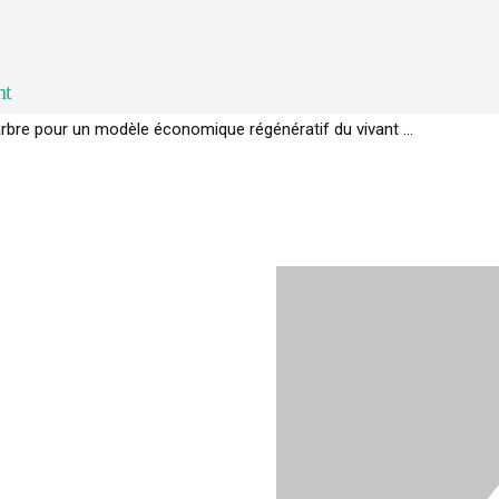
nt
rbre pour un modèle économique régénératif du vivant …
EC de la biodiversité » appelle les entreprises à devenir des alliées du