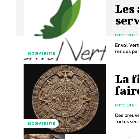
Les 
serv
ENVOLVERT
Envol Vert
rendus par
BIODIVERSITÉ
La f
fai
ENVOLVERT
Des preuve
fortes séc
BIODIVERSITÉ