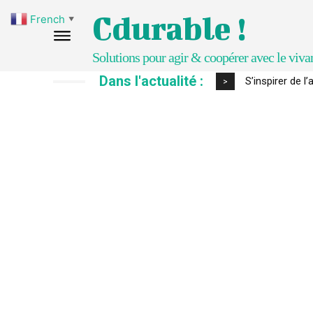
Cdurable !
French
▼
Solutions pour agir & coopérer avec le viva
Dans l'actualité :
S’inspirer de l’a
IPBES : le « GI
>