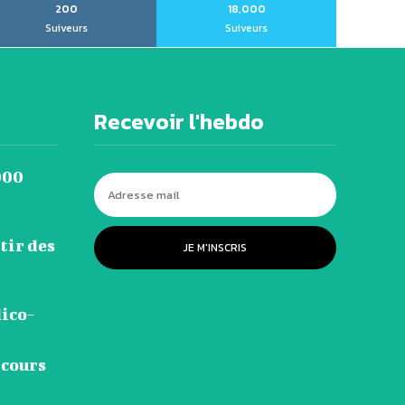
200
18,000
Suiveurs
Suiveurs
Recevoir l'hebdo
000
tir des
JE M'INSCRIS
dico-
 cours