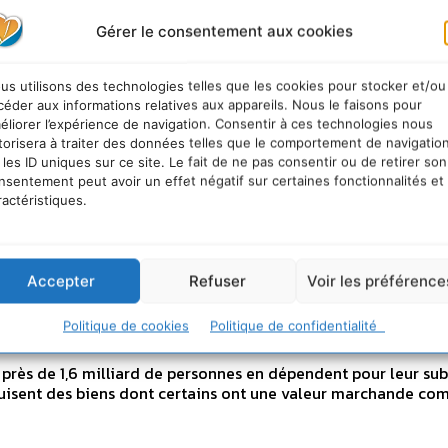
ment les forêts contrib
Gérer le consentement aux cookies
otre alimentation
us utilisons des technologies telles que les cookies pour stocker et/ou
céder aux informations relatives aux appareils. Nous le faisons pour
-
30 NOVEMBRE 2012
éliorer l’expérience de navigation. Consentir à ces technologies nous
torisera à traiter des données telles que le comportement de navigatio
 couvrent environ 31% de la surface de la Terre, soit près de 4 
 les ID uniques sur ce site. Le fait de ne pas consentir ou de retirer son
, et contiennent plus du deux tiers des...
nsentement peut avoir un effet négatif sur certaines fonctionnalités et
ractéristiques.
ervons les forêts : sans
Accepter
Refuser
Voir les préférence
t, pas de pluie !
Politique de cookies
Politique de confidentialité
-
17 NOVEMBRE 2012
, près de 1,6 milliard de personnes en dépendent pour leur sub
uisent des biens dont certains ont une valeur marchande com