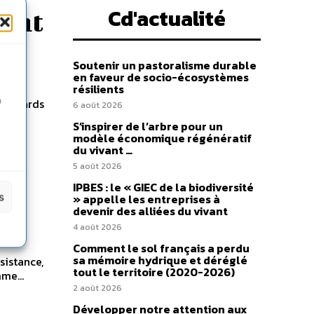
Cd'actualité
uent
Soutenir un pastoralisme durable
en faveur de socio-écosystèmes
résilients
n
milliards
6 août 2026
S’inspirer de l’arbre pour un
modèle économique régénératif
du vivant …
5 août 2026
IPBES : le « GIEC de la biodiversité
s
» appelle les entreprises à
devenir des alliées du vivant
4 août 2026
Comment le sol français a perdu
sa mémoire hydrique et déréglé
sistance,
tout le territoire (2020-2026)
me...
2 août 2026
Développer notre attention aux