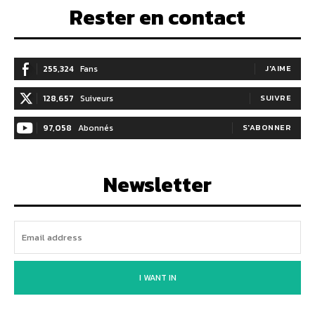
Rester en contact
255,324
Fans
J'AIME
128,657
Suiveurs
SUIVRE
97,058
Abonnés
S'ABONNER
Newsletter
I WANT IN