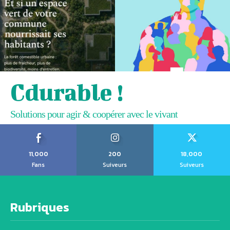
Cdurable !
Solutions pour agir & coopérer avec le vivant
11,000
200
18,000
Fans
Suiveurs
Suiveurs
Rubriques