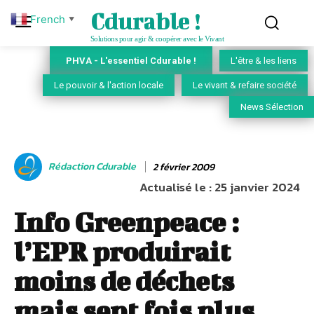
Cdurable !
French
▼
Solutions pour agir & coopérer avec le Vivant
PHVA - L'essentiel Cdurable !
L'être & les liens
Le pouvoir & l'action locale
Le vivant & refaire société
News Sélection
Rédaction Cdurable
2 février 2009
Actualisé le :
25 janvier 2024
Info Greenpeace :
l’EPR produirait
moins de déchets
mais sept fois plus