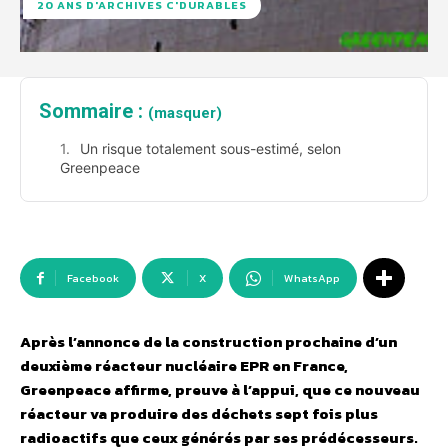
20 ANS D'ARCHIVES C'DURABLES
Sommaire :
(masquer)
Un risque totalement sous-estimé, selon
Greenpeace
Facebook
X
WhatsApp
Après l’annonce de la construction prochaine d’un
deuxième réacteur nucléaire EPR en France,
Greenpeace affirme, preuve à l’appui, que ce nouveau
réacteur va produire des déchets sept fois plus
radioactifs que ceux générés par ses prédécesseurs.