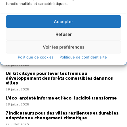
fonctionnalités et caractéristiques.
Sur Cdurable
Accepter
Comment le sol français a perdu sa mémoire
Refuser
hydrique et déréglé tout le territoire (2020-2026)
2 août 2026
Voir les préférences
Développer notre attention aux espèces vivantes
non humaines avec les communs de Zoepolis
Politique de cookies
Politique de confidentialité
30 juillet 2026
Un kit citoyen pour lever les freins au
développement des forêts comestibles dans nos
villes
29 juillet 2026
L’éco-anxiété informe et l’éco-lucidité transforme
28 juillet 2026
7 indicateurs pour des villes résilientes et durables,
adaptées au changement climatique
27 juillet 2026