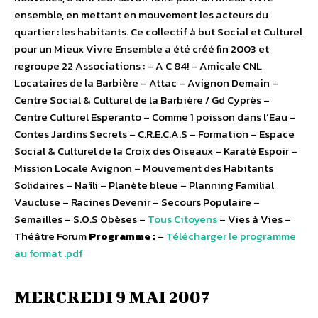
ensemble, en mettant en mouvement les acteurs du
quartier : les habitants. Ce collectif à but Social et Culturel
pour un Mieux Vivre Ensemble a été créé fin 2003 et
regroupe 22 Associations : – A C 84! – Amicale CNL
Locataires de la Barbière – Attac – Avignon Demain –
Centre Social & Culturel de la Barbière / Gd Cyprès –
Centre Culturel Esperanto – Comme 1 poisson dans l’Eau –
Contes Jardins Secrets – C.R.E.C.A.S – Formation – Espace
Social & Culturel de la Croix des Oiseaux – Karaté Espoir –
Mission Locale Avignon – Mouvement des Habitants
Solidaires – Naïli – Planète bleue – Planning Familial
Vaucluse – Racines Devenir – Secours Populaire –
Semailles – S.O.S Obèses –
Tous Citoyens
– Vies à Vies –
Théâtre Forum
Programme :
–
Télécharger le programme
au format .pdf
MERCREDI 9 MAI 2007