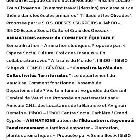
demain Escapade Centre Social Rocade – Mission Locale –
Tous Citoyens ». En amont travail (dessins) en classe sur ce
thème dans les écoles primaires “ Trillade et les Olivades”.
Proposée par : « S.O.S. OBESES / SURPOIDS ». 14h00 –
16h00 Espace Social Culturel Croix des Oiseaux –
ANIMATIONS autour du COMMERCE ÉQUITABLE
Sensibilisation – Animations ludiques. Proposée par : «
Espace Social Culturel Croix des Oiseaux ». En
collaboration avec “ Artisans du Monde “. 14h00 – 16h30
Siège du CONSEIL GÉNÉRAL –
“ Connaitre le rôle des
Collectivités Territoriales “
: Le département du
Vaucluse. Comment fonctionne l’Assemblée
Départementale ? Visite informative guidée du Conseil
Général de Vaucluse. Proposée en partenariat par «
Amicale C.N.L. des Locataires de la Barbière et Avignon
Demain ». 16h00 – 18h00 Centre Social Barbière / Grand
Cyprès –
ANIMATIONS
autour de l’
Éducation citoyenne à
l’environnement
« Jardins à emporter – Plantation,
plantes aromatiques ». Proposée par « Semailles ». 16h30