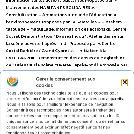
Information sur les actions existantes Proposée par : «
Mouvement des HABITANTS SOLIDAIRES ». –
Sensibilisation – Animations autour de l’éducation à
l’environnement. Proposée par : « Semailles ». – Ateliers
tatouage – maquillage. Information des actions du Centre
Social. Démonstration “ Danses Indou ”. Atelier danse sur
la scène ouverte, l’après-midi. Proposée par « Centre
Social Barbière / Grand Cyprès ». – Initiation à la
CALLIGRAPHIE. Démonstration des danses du Maghreb et
de l’Orient sur la scène ouverte, l’après-midi. Proposée par
« Association Naïli ». – Histoires humoristiques. Chants en
ESPÉRANTO, sur la scène ouverte, l’après-midi. Proposée
Gérer le consentement aux
cookies
par « Cercle Culturel d’Espéranto d’Avignon ». – Atelier
d’animations et improvisations théatrales sur la scène
Nous utilisons des technologies telles que les cookies pour
stocker et/ou accéder aux informations relatives aux appareils.
ouverte l’après-midi. Proposé par « VIES A VIES – Théatre
Nous le faisons pour améliorer l’expérience de navigation.
Forum ». 14 h00 – 17h30 –
SCENE OUVERTE
– Présentation
Consentir à ces technologies nous autorisera à traiter des
des associations – Témoignages PARTICIPATION SUR LE
données telles que le comportement de navigation ou les ID
PODIUM DES ASSOCIATIONS CULTURELLES DU QUARTIER.
uniques sur ce site. Le fait de ne pas consentir ou de retirer son
consentement peut avoir un effet négatif sur certaines
Proposée par « PLANETE BLEUE ». 17h30 – 19H30 –
fonctionnalités et caractéristiques.