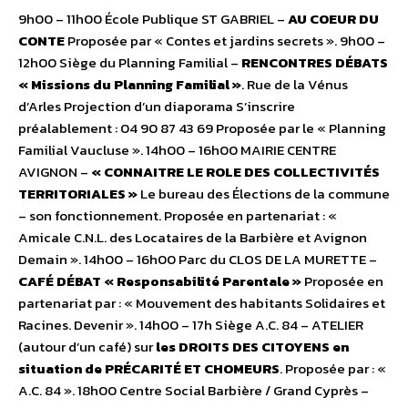
9h00 – 11h00 École Publique ST GABRIEL –
AU COEUR DU
CONTE
Proposée par « Contes et jardins secrets ». 9h00 –
12h00 Siège du Planning Familial –
RENCONTRES DÉBATS
« Missions du Planning Familial »
. Rue de la Vénus
d’Arles Projection d’un diaporama S’inscrire
préalablement : 04 90 87 43 69 Proposée par le « Planning
Familial Vaucluse ». 14h00 – 16h00 MAIRIE CENTRE
AVIGNON –
« CONNAITRE LE ROLE DES COLLECTIVITÉS
TERRITORIALES »
Le bureau des Élections de la commune
– son fonctionnement. Proposée en partenariat : «
Amicale C.N.L. des Locataires de la Barbière et Avignon
Demain ». 14h00 – 16h00 Parc du CLOS DE LA MURETTE –
CAFÉ DÉBAT « Responsabilité Parentale »
Proposée en
partenariat par : « Mouvement des habitants Solidaires et
Racines. Devenir ». 14h00 – 17h Siège A.C. 84 – ATELIER
(autour d’un café) sur
les DROITS DES CITOYENS en
situation de PRÉCARITÉ ET CHOMEURS
. Proposée par : «
A.C. 84 ». 18h00 Centre Social Barbière / Grand Cyprès –