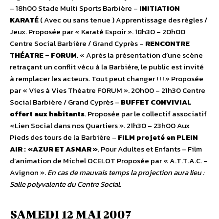
– 18h00 Stade Multi Sports Barbière –
INITIATION
KARATÉ
( Avec ou sans tenue ) Apprentissage des règles /
Jeux. Proposée par « Karaté Espoir ». 18h30 – 20h00
Centre Social Barbière / Grand Cyprès –
RENCONTRE
THÉATRE – FORUM
. « Après la présentation d’une scène
retraçant un conflit vécu à la Barbiére, le public est invité
à remplacer les acteurs. Tout peut changer ! ! ! » Proposée
par « Vies à Vies Théatre FORUM ». 20h00 – 21h30 Centre
Social Barbière / Grand Cyprès –
BUFFET CONVIVIAL
offert aux habitants
. Proposée par le collectif associatif
«Lien Social dans nos Quartiers ». 21h30 – 23h00 Aux
Pieds des tours de la Barbière –
FILM projeté en PLEIN
AIR : «AZUR ET ASMAR »
. Pour Adultes et Enfants – Film
d’animation de Michel OCELOT Proposée par « A.T.T.A.C. –
Avignon ».
En cas de mauvais temps la projection aura lieu :
Salle polyvalente du Centre Social.
SAMEDI 12 MAI 2007