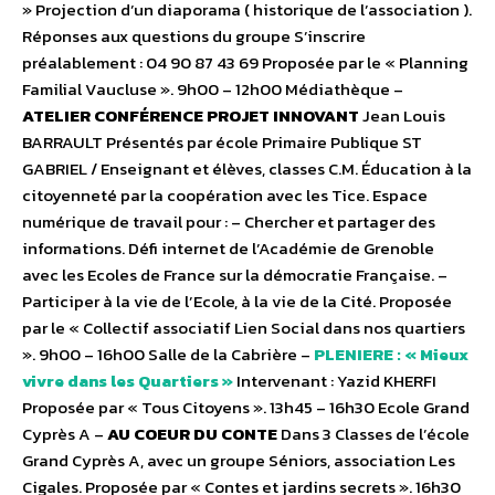
» Projection d’un diaporama ( historique de l’association ).
Réponses aux questions du groupe S’inscrire
préalablement : 04 90 87 43 69 Proposée par le « Planning
Familial Vaucluse ». 9h00 – 12h00 Médiathèque –
ATELIER CONFÉRENCE PROJET INNOVANT
Jean Louis
BARRAULT Présentés par école Primaire Publique ST
GABRIEL / Enseignant et élèves, classes C.M. Éducation à la
citoyenneté par la coopération avec les Tice. Espace
numérique de travail pour : – Chercher et partager des
informations. Défi internet de l’Académie de Grenoble
avec les Ecoles de France sur la démocratie Française. –
Participer à la vie de l’Ecole, à la vie de la Cité. Proposée
par le « Collectif associatif Lien Social dans nos quartiers
». 9h00 – 16h00 Salle de la Cabrière –
PLENIERE : « Mieux
vivre dans les Quartiers »
Intervenant : Yazid KHERFI
Proposée par « Tous Citoyens ». 13h45 – 16h30 Ecole Grand
Cyprès A –
AU COEUR DU CONTE
Dans 3 Classes de l’école
Grand Cyprès A, avec un groupe Séniors, association Les
Cigales. Proposée par « Contes et jardins secrets ». 16h30