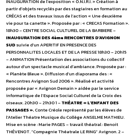
INAUGURATION de l’exposition « O.N.I.R.I. » Création à
partir d’objets recyclés par des stagiaires en formation au
CRÉCAS et des travaux issus de l’action « Une deuxième
vie pour ta canette ». Proposée par : « CRECAS Formation ».
18h30 – CENTRE SOCIAL CULTUREL DE LA BARBIERE –
INAUGURATION DES 4ème RENCONTRES D’AVIGNON
SUD
suivie d’un APERITIF EN PRESENCE DES
PERSONNALITES LOCALES ET DE LA PRESSE 18h30 – 20h15
– ANIMATION Présentation des associations du collectif
autour d’un spectacle musical d’ambiance. Proposée par :
« Planète Bleue ». Diffusion d’un diaporama des : «
Rencontres Avignon Sud 2006 ». Réalisé et activité
proposée par « Avignon Demain » aidée par le service
informatique de l’Espace Social Culturel de la Croix des
oiseaux. 20h30 – 21h30 1 –
THÉATRE « L’ENFANT DES
PASSAGES ».
Conte Créole représenté par les élèves de
l’Atelier Théatre Musique du Collège ANSELME MATHIEU.
Mise en scène : Marie PAGES – travail théatral : Benoit
THÉVENOT. “Compagnie Théatrale LE RING” Avignon. 2 –