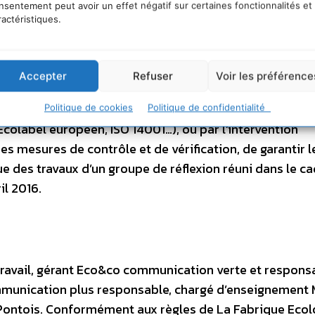
nsentement peut avoir un effet négatif sur certaines fonctionnalités et
écoles de communication et de publicité. Pour renforc
ractéristiques.
 dans son conseil d’administration des représentants de 
t exclusivement assuré par les professionnels de la
 tiers de confiance » les arguments écologiques av
Accepter
Refuser
Voir les préférence
iance des citoyens et prouver la véracité de leurs affir
vérifier par un tiers de confiance. Cela pourrait passer
Politique de cookies
Politique de confidentialité
, Ecolabel européen, ISO 14001…), ou par l’intervention
s mesures de contrôle et de vérification, de garantir l
ue des travaux d’un groupe de réflexion réuni dans le c
il 2016.
travail, gérant Eco&co communication verte et respons
mmunication plus responsable, chargé d’enseignement 
-Pontois. Conformément aux règles de La Fabrique Ecol