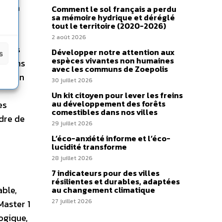
er sa
Comment le sol français a perdu
sa mémoire hydrique et déréglé
la
tout le territoire (2020-2026)
2 août 2026
ancés
Développer notre attention aux
s
espèces vivantes non humaines
mations
avec les communs de Zoepolis
 par un
30 juillet 2026
Un kit citoyen pour lever les freins
au développement des forêts
es
comestibles dans nos villes
adre de
29 juillet 2026
L’éco-anxiété informe et l’éco-
lucidité transforme
28 juillet 2026
7 indicateurs pour des villes
résilientes et durables, adaptées
able,
au changement climatique
27 juillet 2026
Master 1
ogique,