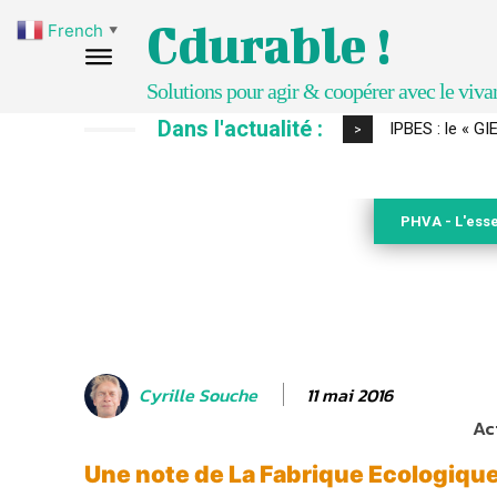
Cdurable !
French
▼
Solutions pour agir & coopérer avec le viva
Dans l'actualité :
IPBES : le « GI
>
PHVA - L'esse
11 mai 2016
Cyrille Souche
Ac
Une note de La Fabrique Ecologiqu