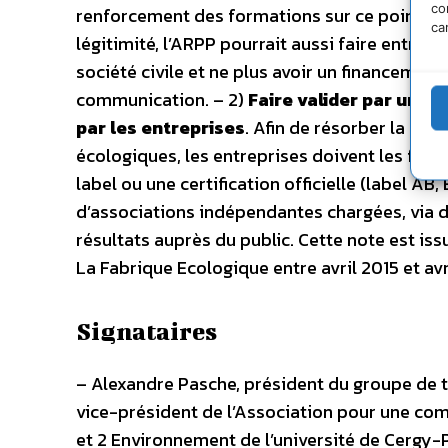
co
renforcement des formations sur ce point en 
ca
légitimité, l’ARPP pourrait aussi faire entrer
société civile et ne plus avoir un financemen
communication. – 2)
Faire valider par un «
par les entreprises
. Afin de résorber la méf
écologiques, les entreprises doivent les faire 
label ou une certification officielle (label AB
d’associations indépendantes chargées, via de
résultats auprès du public. Cette note est iss
La Fabrique Ecologique entre avril 2015 et avr
Signataires
– Alexandre Pasche, président du groupe de 
vice-président de l’Association pour une co
et 2 Environnement de l’université de Cergy