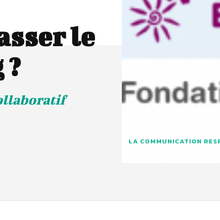
sser le
 ?
ollaboratif
LA COMMUNICATION RES