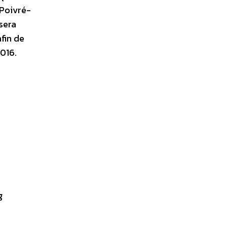
 Poivré-
sera
afin de
2016.
g