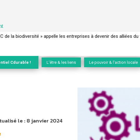
nt
EC de la biodiversité » appelle les entreprises à devenir des alliées du 
ntiel Cdurable !
L'être & les liens
Le pouvoir & l'action locale
tualisé le :
8 janvier 2024
e