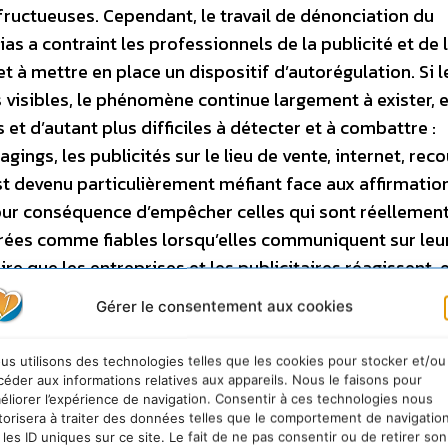
fructueuses. Cependant, le travail de dénonciation du
s a contraint les professionnels de la publicité et de 
t à mettre en place un dispositif d’autorégulation. Si l
 visibles, le phénomène continue largement à exister, 
et d’autant plus difficiles à détecter et à combattre :
ngs, les publicités sur le lieu de vente, internet, reco
t devenu particulièrement méfiant face aux affirmatio
our conséquence d’empêcher celles qui sont réellemen
érées comme fiables lorsqu’elles communiquent sur leu
ire que les entreprises et les publicitaires réagissent, 
e et en acceptant de se soumettre à des vérifications
Gérer le consentement aux cookies
abord venir de l’intérieur même de l’entreprise, des
rvenir pour rétablir et garantir la confiance des
us utilisons des technologies telles que les cookies pour stocker et/ou
nforcer par des mesures concrètes : – 1)
Renforcer le
céder aux informations relatives aux appareils. Nous le faisons pour
éliorer l’expérience de navigation. Consentir à ces technologies nous
s de la communication et de la publicité
, par une me
torisera à traiter des données telles que le comportement de navigatio
s à la communication environnementale et par le
 les ID uniques sur ce site. Le fait de ne pas consentir ou de retirer son