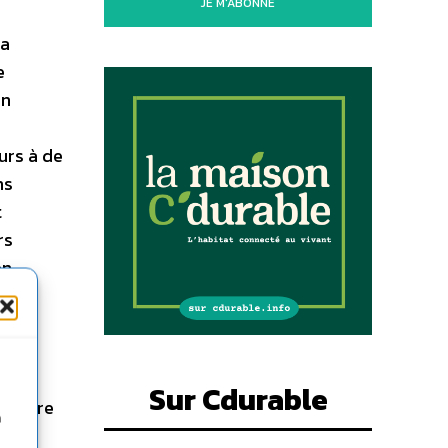
JE M'ABONNE
la
e
en
urs à de
ns
t
rs
en
Sur Cdurable
illeure
n