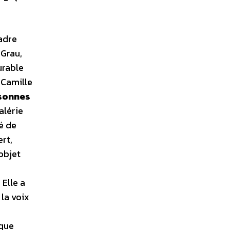
adre
 Grau,
urable
 Camille
sonnes
alérie
é de
rt,
objet
Elle a
 la voix
 que