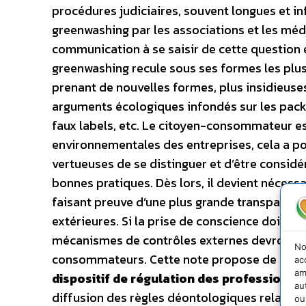
procédures judiciaires, souvent longues et in
greenwashing par les associations et les média
communication à se saisir de cette question e
greenwashing recule sous ses formes les plus
prenant de nouvelles formes, plus insidieuses 
arguments écologiques infondés sur les packagi
faux labels, etc. Le citoyen-consommateur es
environnementales des entreprises, cela a p
vertueuses de se distinguer et d’être consid
bonnes pratiques. Dès lors, il devient nécessa
faisant preuve d’une plus grande transparenc
extérieures. Si la prise de conscience doit d’
mécanismes de contrôles externes devront inte
No
consommateurs. Cette note propose de les re
ac
am
dispositif de régulation des professionnel
au
diffusion des règles déontologiques relative
ou