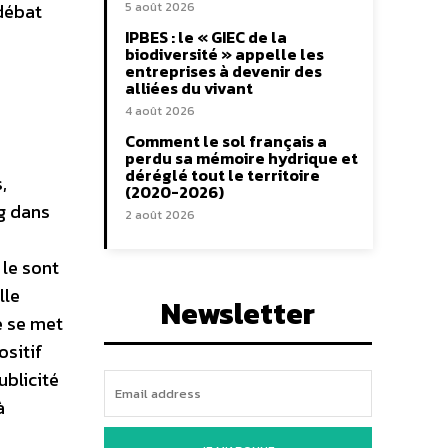
débat
5 août 2026
IPBES : le « GIEC de la
biodiversité » appelle les
entreprises à devenir des
alliées du vivant
4 août 2026
Comment le sol français a
perdu sa mémoire hydrique et
déréglé tout le territoire
,
(2020-2026)
ng dans
2 août 2026
 le sont
lle
Newsletter
e se met
ositif
ublicité
à