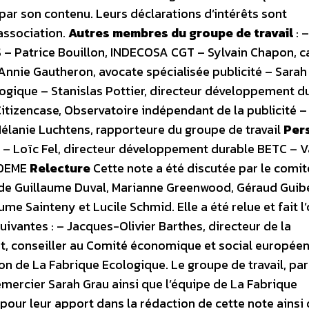
 par son contenu. Leurs déclarations d’intérêts sont
association.
Autres membres du groupe de travail
: –
 – Patrice Bouillon, INDECOSA CGT – Sylvain Chapon, c
Annie Gautheron, avocate spécialisée publicité – Sarah
logique – Stanislas Pottier, directeur développement d
itizencase, Observatoire indépendant de la publicité –
Mélanie Luchtens, rapporteure du groupe de travail
Per
– Loïc Fel, directeur développement durable BETC – V
’ADEME
Relecture
Cette note a été discutée par le comit
de Guillaume Duval, Marianne Greenwood, Géraud Guibe
e Sainteny et Lucile Schmid. Elle a été relue et fait l’
uivantes : – Jacques-Olivier Barthes, directeur de la
 conseiller au Comité économique et social européen 
ion de La Fabrique Ecologique. Le groupe de travail, par
emercier Sarah Grau ainsi que l’équipe de La Fabrique
, pour leur apport dans la rédaction de cette note ainsi