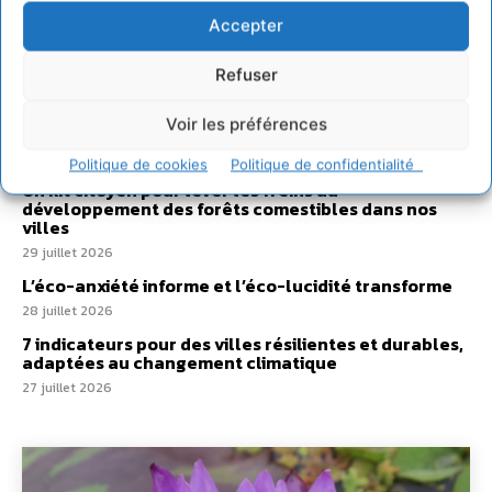
Accepter
Comment le sol français a perdu sa mémoire
hydrique et déréglé tout le territoire (2020-2026)
Refuser
2 août 2026
Développer notre attention aux espèces vivantes
Voir les préférences
non humaines avec les communs de Zoepolis
30 juillet 2026
Politique de cookies
Politique de confidentialité
Un kit citoyen pour lever les freins au
développement des forêts comestibles dans nos
villes
29 juillet 2026
L’éco-anxiété informe et l’éco-lucidité transforme
28 juillet 2026
7 indicateurs pour des villes résilientes et durables,
adaptées au changement climatique
27 juillet 2026