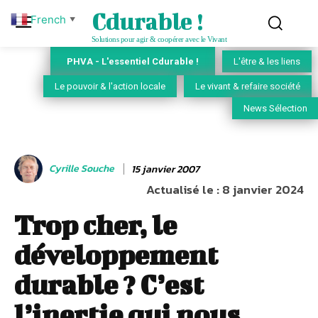
Cdurable !
French
▼
Solutions pour agir & coopérer avec le Vivant
PHVA - L'essentiel Cdurable !
L'être & les liens
Le pouvoir & l'action locale
Le vivant & refaire société
News Sélection
Cyrille Souche
15 janvier 2007
Actualisé le :
8 janvier 2024
Trop cher, le
développement
durable ? C’est
l’inertie qui nous