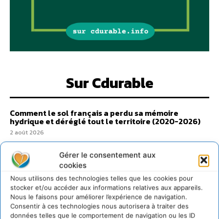
Sur Cdurable
Comment le sol français a perdu sa mémoire
hydrique et déréglé tout le territoire (2020-2026)
2 août 2026
Développer notre attention aux espèces vivantes
non humaines avec les communs de Zoepolis
Gérer le consentement aux
cookies
30 juillet 2026
Nous utilisons des technologies telles que les cookies pour
Un kit citoyen pour lever les freins au
stocker et/ou accéder aux informations relatives aux appareils.
développement des forêts comestibles dans nos
villes
Nous le faisons pour améliorer l’expérience de navigation.
Consentir à ces technologies nous autorisera à traiter des
29 juillet 2026
données telles que le comportement de navigation ou les ID