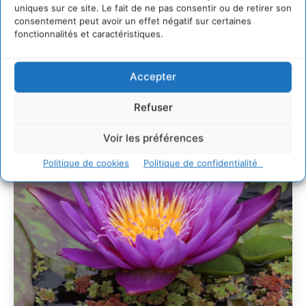
L’éco-anxiété informe et l’éco-lucidité transforme
uniques sur ce site. Le fait de ne pas consentir ou de retirer son
consentement peut avoir un effet négatif sur certaines
28 juillet 2026
fonctionnalités et caractéristiques.
7 indicateurs pour des villes résilientes et durables,
adaptées au changement climatique
27 juillet 2026
Accepter
Refuser
Voir les préférences
Politique de cookies
Politique de confidentialité