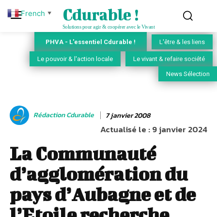
Cdurable !
French
▼
Solutions pour agir & coopérer avec le Vivant
PHVA - L'essentiel Cdurable !
L'être & les liens
Le pouvoir & l'action locale
Le vivant & refaire société
News Sélection
Rédaction Cdurable
7 janvier 2008
Actualisé le :
9 janvier 2024
La Communauté
d’agglomération du
pays d’Aubagne et de
l’Etoile recherche