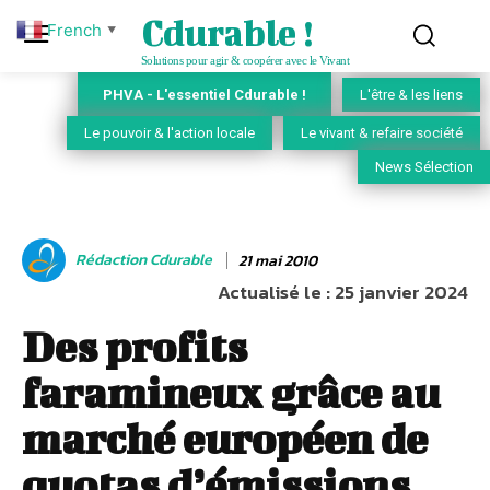
Cdurable !
French
▼
Solutions pour agir & coopérer avec le Vivant
PHVA - L'essentiel Cdurable !
L'être & les liens
Le pouvoir & l'action locale
Le vivant & refaire société
News Sélection
Rédaction Cdurable
21 mai 2010
Actualisé le :
25 janvier 2024
Des profits
faramineux grâce au
marché européen de
quotas d’émissions