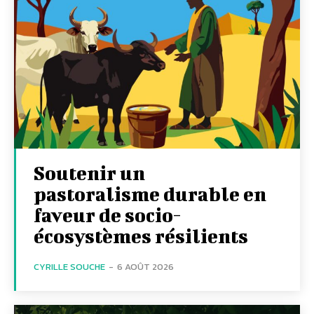
Soutenir un
pastoralisme durable en
faveur de socio-
écosystèmes résilients
CYRILLE SOUCHE
-
6 AOÛT 2026