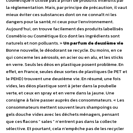
cosmétique n’utilise pas a priori de produits interdits par
la réglementation. Mais, par principe de précaution, il vaut
mieux éviter ces substances dont on ne connaît ni les
dangers pour la santé, ni ceux pour l’environnement.
Aujourd’hui, on trouve facilement des produits labellisés
Cosmébio ou Cosmétique Eco dont les ingrédients sont
naturels et non polluants. »
Un parfum de deuxième vie
Bonne nouvelle, le déodorant se recycle. Du moins, en ce
qui concerne les aérosols, en acier ou en alu, et les sticks
en verre. Seuls les déos en plastique posent problème. En
effet, en France, seules deux sortes de plastiques (le PET et
le PEHD) trouvent une deuxième vie. En résumé, une fois
vides, les déos plastique sont à jeter dans la poubelle
verte, et ceux en spray et en verre dans la jaune. Une
consigne à faire passer auprès des consommateurs. « Les
consommateurs mettent souvent leurs shampoings ou
gels douche vides avec les déchets ménagers, pensant
que ces flacons “ sales ” n’entrent pas dans la collecte
sélective. Et pourtant, cela n’empêche pas de les recycler