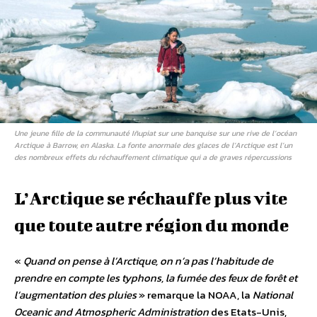
Une jeune fille de la communauté Iñupiat sur une banquise sur une rive de l’océan
Arctique à Barrow, en Alaska. La fonte anormale des glaces de l’Arctique est l’un
des nombreux effets du réchauffement climatique qui a de graves répercussions
L’Arctique se réchauffe plus vite
que toute autre région du monde
«
Quand on pense à l’Arctique, on n’a pas l’habitude de
prendre en compte les typhons, la fumée des feux de forêt et
l’augmentation des pluies
» remarque la NOAA, la
National
Oceanic and Atmospheric Administration
des Etats-Unis,