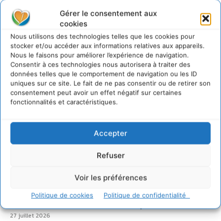
Gérer le consentement aux
Sur Cdurable
cookies
Nous utilisons des technologies telles que les cookies pour
stocker et/ou accéder aux informations relatives aux appareils.
Nous le faisons pour améliorer l’expérience de navigation.
Comment le sol français a perdu sa mémoire
hydrique et déréglé tout le territoire (2020-2026)
Consentir à ces technologies nous autorisera à traiter des
données telles que le comportement de navigation ou les ID
2 août 2026
uniques sur ce site. Le fait de ne pas consentir ou de retirer son
Développer notre attention aux espèces vivantes
consentement peut avoir un effet négatif sur certaines
non humaines avec les communs de Zoepolis
fonctionnalités et caractéristiques.
30 juillet 2026
Un kit citoyen pour lever les freins au
Accepter
développement des forêts comestibles dans nos
villes
Refuser
29 juillet 2026
L’éco-anxiété informe et l’éco-lucidité transforme
Voir les préférences
28 juillet 2026
7 indicateurs pour des villes résilientes et durables,
Politique de cookies
Politique de confidentialité
adaptées au changement climatique
27 juillet 2026