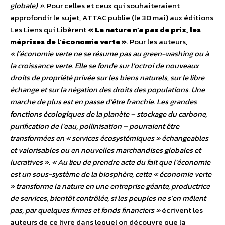
globale) »
. Pour celles et ceux qui souhaiteraient
approfondir le sujet, ATTAC publie (le 30 mai) aux éditions
Les Liens qui Libèrent
« La nature n’a pas de prix, les
méprises de l’économie verte »
. Pour les auteurs,
« l’économie verte ne se résume pas au green-washing ou à
la croissance verte. Elle se fonde sur l’octroi de nouveaux
droits de propriété privée sur les biens naturels, sur le libre
échange et sur la négation des droits des populations. Une
marche de plus est en passe d’être franchie. Les grandes
fonctions écologiques de la planète – stockage du carbone,
purification de l’eau, pollinisation – pourraient être
transformées en « services écosystémiques » échangeables
et valorisables ou en nouvelles marchandises globales et
lucratives »
.
« Au lieu de prendre acte du fait que l’économie
est un sous-système de la biosphère, cette « économie verte
» transforme la nature en une entreprise géante, productrice
de services, bientôt contrôlée, si les peuples ne s’en mêlent
pas, par quelques firmes et fonds financiers »
écrivent les
auteurs de ce livre dans lequel on découvre que la