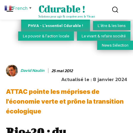
Cdurable !
French
▼
Solutions pour agir & coopérer avec le Vivant
PHVA - L'essentiel Cdurable !
L'être & les liens
Le pouvoir & l'action locale
Le vivant & refaire société
News Sélection
David Naulin
25 mai 2012
Actualisé le :
8 janvier 2024
ATTAC pointe les méprises de
l'économie verte et prône la transition
écologique
Rio+20 : du