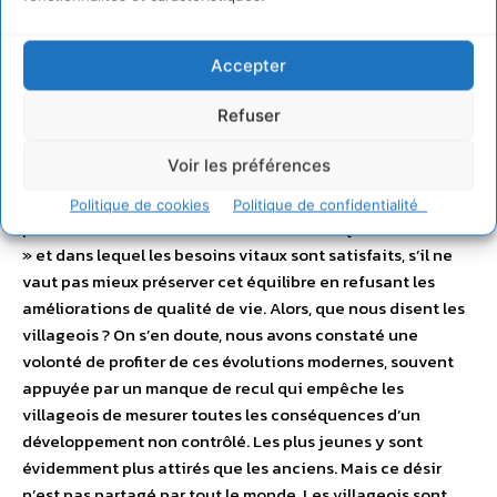
donc apparaître un paradoxe : le développement que l’on
jugeait indispensable pour le mode de vie peut
Accepter
réellement mettre en péril la pérennité de celui-ci en le
rendant peu à peu obsolète. D’un côté on améliore la
Refuser
qualité de vie, l’éducation, les soins ou l’hygiène, et de
l’autre on risque de perdre l’autonomie, l’identité
Voir les préférences
culturelle, les valeurs ancestrales et les liens forts avec la
nature et la famille, A l’extrême, on pourrait se demander
Politique de cookies
Politique de confidentialité
pour le cas d’un mode de vie traditionnel qui «
fonctionne
» et dans lequel les besoins vitaux sont satisfaits, s’il ne
vaut pas mieux préserver cet équilibre en refusant les
améliorations de qualité de vie. Alors, que nous disent les
villageois ? On s’en doute, nous avons constaté une
volonté de profiter de ces évolutions modernes, souvent
appuyée par un manque de recul qui empêche les
villageois de mesurer toutes les conséquences d’un
développement non contrôlé. Les plus jeunes y sont
évidemment plus attirés que les anciens. Mais ce désir
n’est pas partagé par tout le monde. Les villageois sont