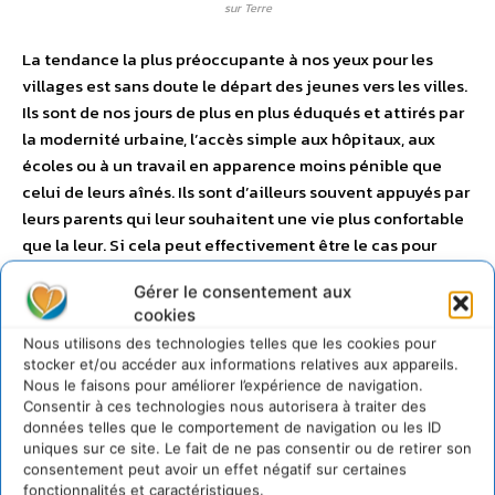
sur Terre
La tendance la plus préoccupante à nos yeux pour les
villages est sans doute le départ des jeunes vers les villes.
Ils sont de nos jours de plus en plus éduqués et attirés par
la modernité urbaine, l’accès simple aux hôpitaux, aux
écoles ou à un travail en apparence moins pénible que
celui de leurs aînés. Ils sont d’ailleurs souvent appuyés par
leurs parents qui leur souhaitent une vie plus confortable
que la leur. Si cela peut effectivement être le cas pour
ceux qui trouveraient un emploi stable, tout le monde ne
Gérer le consentement aux
s’en sort pas aussi bien, comme le témoigne l’explosion
cookies
des petits commerces en tout genre dans les villes des
Nous utilisons des technologies telles que les cookies pour
pays en développement, où les anciens ruraux vivent jour
stocker et/ou accéder aux informations relatives aux appareils.
et nuit de manière très précaire dans des échoppes de
Nous le faisons pour améliorer l’expérience de navigation.
quelques mètres carrés. L’éloignement des jeunes peut de
Consentir à ces technologies nous autorisera à traiter des
plus altérer les liens familiaux, valeur très forte dans les
données telles que le comportement de navigation ou les ID
uniques sur ce site. Le fait de ne pas consentir ou de retirer son
villages où nous nous sommes rendus et où toutes les
consentement peut avoir un effet négatif sur certaines
générations sont en général très soudées. Nous voyons
fonctionnalités et caractéristiques.