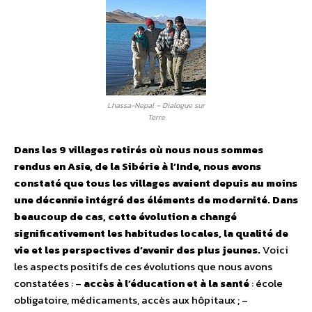
Lhassa-Nepal – Dialogue sur
Terre
Dans les 9 villages retirés où nous nous sommes
rendus en Asie, de la Sibérie à l’Inde, nous avons
constaté que tous les villages avaient depuis au moins
une décennie intégré des éléments de modernité. Dans
beaucoup de cas, cette évolution a changé
significativement les habitudes locales, la qualité de
vie et les perspectives d’avenir des plus jeunes.
Voici
les aspects positifs de ces évolutions que nous avons
constatées : –
accès à l’éducation et à la santé
: école
obligatoire, médicaments, accès aux hôpitaux ; –