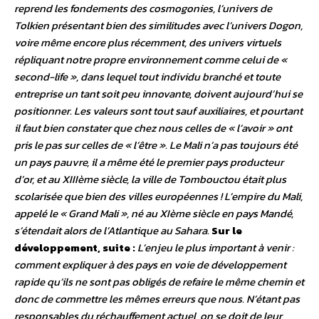
reprend les fondements des cosmogonies, l’univers de
Tolkien présentant bien des similitudes avec l’univers Dogon,
voire même encore plus récemment, des univers virtuels
répliquant notre propre environnement comme celui de «
second-life », dans lequel tout individu branché et toute
entreprise un tant soit peu innovante, doivent aujourd’hui se
positionner. Les valeurs sont tout sauf auxiliaires, et pourtant
il faut bien constater que chez nous celles de « l’avoir » ont
pris le pas sur celles de « l’être ». Le Mali n’a pas toujours été
un pays pauvre, il a même été le premier pays producteur
d’or, et au XIIIème siècle, la ville de Tombouctou était plus
scolarisée que bien des villes européennes ! L’empire du Mali,
appelé le « Grand Mali », né au XIème siècle en pays Mandé,
s’étendait alors de l’Atlantique au Sahara.
Sur le
développement, suite :
L’enjeu le plus important à venir :
comment expliquer à des pays en voie de développement
rapide qu’ils ne sont pas obligés de refaire le même chemin et
donc de commettre les mêmes erreurs que nous. N’étant pas
responsables du réchauffement actuel, on se doit de leur