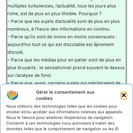
multiples turbulences, l’actualité, tous les jours plus
riche, est de plus en plus illisible. Pourquoi ?
– Parce que les sujets d’actualité sont de plus en plus
nombreux, à l’heure des informations en continu.
– Parce qu’ils sont de moins en moins consensuels :
aujourd’hui tout ce qui est discutable est âprement
discuté.
– Parce que les médias pour en parler sont de plus en
plus bruyants : le sensationnel prend souvent le dessus
sur l’analyse de fond.
– Parce que, aussi, certains sujets qui mériteraient de
faire l’actualité sont occultés, faute de savoir se faire
Gérer le consentement aux
cookies
entendre.
Nous utilisons des technologies telles que les cookies pour
stocker et/ou accéder aux informations relatives aux appareils.
Le besoin se fait donc sentir d’ouvrages destinés à
Nous le faisons pour améliorer l’expérience de navigation.
fournir des éclairages sur l’actualité, écrits par des
Consentir à ces technologies nous autorisera à traiter des
données telles que le comportement de navigation ou les ID
spécialistes (chercheurs, universitaires, journalistes