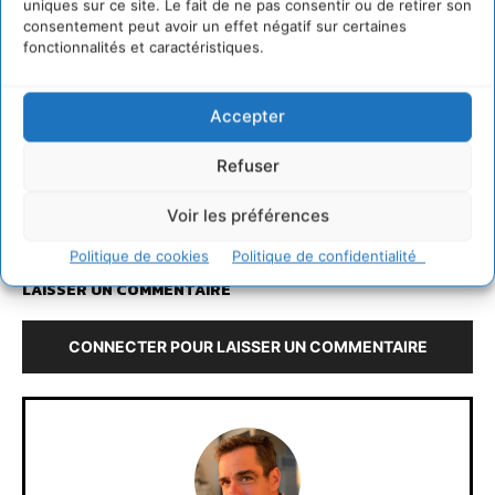
uniques sur ce site. Le fait de ne pas consentir ou de retirer son
spécialisés, praticiens expérimentés) pour le large
consentement peut avoir un effet négatif sur certaines
public de ceux qui veulent prendre le temps de
fonctionnalités et caractéristiques.
comprendre le monde contemporain.
Accepter
Refuser
http://www.eyrolles.com/Entreprise/Livre/collisions-
plaidoyer-pour-une-finance-durable-9782915752373?
Voir les préférences
societe=mc-durable
Politique de cookies
Politique de confidentialité
LAISSER UN COMMENTAIRE
CONNECTER POUR LAISSER UN COMMENTAIRE