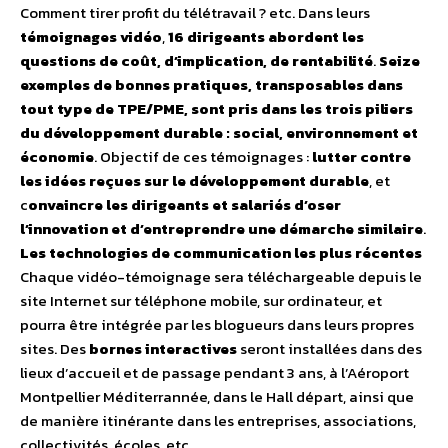
Comment tirer profit du télétravail ? etc. Dans leurs
témoignages vidéo
,
16 dirigeants abordent les
questions de coût, d’implication, de rentabilité
.
Seize
exemples de bonnes pratiques, transposables dans
tout type de TPE/PME, sont pris dans les trois piliers
du développement durable : social, environnement et
économie
. Objectif de ces témoignages :
lutter contre
les idées reçues sur le développement durable
, et
c
onvaincre les dirigeants et salariés d’oser
l’innovation et d’entreprendre une démarche similaire
.
Les technologies de communication les plus récentes
Chaque vidéo-témoignage sera téléchargeable depuis le
site Internet sur téléphone mobile, sur ordinateur, et
pourra être intégrée par les blogueurs dans leurs propres
sites. Des
bornes interactives
seront installées dans des
lieux d’accueil et de passage pendant 3 ans, à l’Aéroport
Montpellier Méditerrannée, dans le Hall départ, ainsi que
de manière itinérante dans les entreprises, associations,
collectivités, écoles, etc.