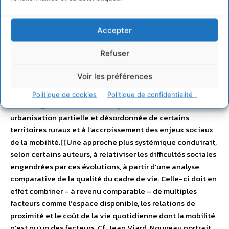
en mesure d’apporter des solutions à grande échelle aux
besoins qui se font jour. Elles peuvent le faire avec leurs
Accepter
moyens actuels et voir dans la nécessaire adaptation aux
ruptures en cours une opportunité d’innover. Cette note a
Refuser
été enfin volontairement limitée à la seule mobilité
quotidienne. Elle n’aborde pas les mécanismes socio-
Voir les préférences
économiques (métropolisation, coût de l’immobilier,
habitat proche de la nature, etc.), ni la politique
Politique de cookies
Politique de confidentialité
d’aménagement du territoire qui ont conduit à une
urbanisation partielle et désordonnée de certains
territoires ruraux et à l’accroissement des enjeux sociaux
de la mobilité.[[Une approche plus systémique conduirait,
selon certains auteurs, à relativiser les difficultés sociales
engendrées par ces évolutions, à partir d’une analyse
comparative de la qualité du cadre de vie. Celle-ci doit en
effet combiner – à revenu comparable – de multiples
facteurs comme l’espace disponible, les relations de
proximité et le coût de la vie quotidienne dont la mobilité
n’est qu’un des facteurs. Cf. Jean Viard, Nouveau portrait