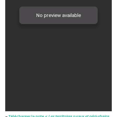
–
Télécharger la note «
Les territoires ruraux et périurbains,