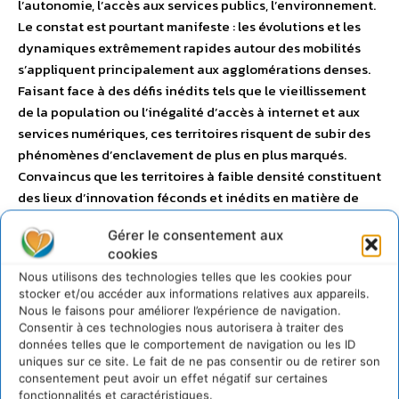
l’autonomie, l’accès aux services publics, l’environnement.
Le constat est pourtant manifeste : les évolutions et les
dynamiques extrêmement rapides autour des mobilités
s’appliquent principalement aux agglomérations denses.
Faisant face à des défis inédits tels que le vieillissement
de la population ou l’inégalité d’accès à internet et aux
services numériques, ces territoires risquent de subir des
phénomènes d’enclavement de plus en plus marqués.
Convaincus que les territoires à faible densité constituent
des lieux d’innovation féconds et inédits en matière de
mobilité, nous avons souhaité, à partir de quelques angles
Gérer le consentement aux
de réflexion resserrés (vélo, véhicule en partage,
cookies
gouvernance), montrer qu’il est possible d’agir à grande
Nous utilisons des technologies telles que les cookies pour
échelle au profit d’un système de mobilité plus compatible
stocker et/ou accéder aux informations relatives aux appareils.
avec la transition énergétique et écologique. De
Nous le faisons pour améliorer l’expérience de navigation.
nombreux acteurs sont susceptibles d’intervenir et d’agir
Consentir à ces technologies nous autorisera à traiter des
sur ces sujets. Il est cependant essentiel de souligner
données telles que le comportement de navigation ou les ID
uniques sur ce site. Le fait de ne pas consentir ou de retirer son
d’emblée que l’implication des collectivités locales et
consentement peut avoir un effet négatif sur certaines
territoriales est déterminante. Elles sont les seuls acteurs
fonctionnalités et caractéristiques.