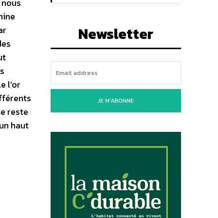
) nous
mine
Newsletter
ar
des
ut
es
 l’or
fférents
JE M'ABONNE
le reste
 un haut