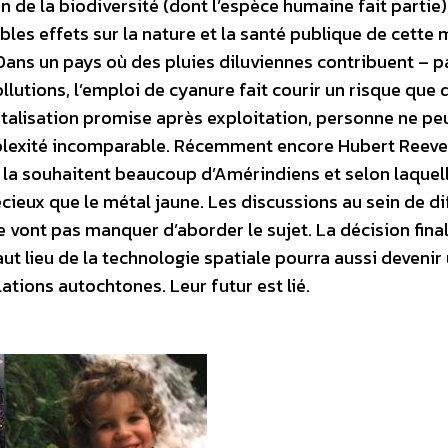
 de la biodiversité (dont l’espèce humaine fait partie
bles effets sur la nature et la santé publique de cette 
Dans un pays où des pluies diluviennes contribuent – p
ollutions, l’emploi de cyanure fait courir un risque que 
étalisation promise après exploitation, personne ne pe
mplexité incomparable. Récemment encore Hubert Reev
a souhaitent beaucoup d’Amérindiens et selon laquelle
écieux que le métal jaune. Les discussions au sein de di
e vont pas manquer d’aborder le sujet. La décision fina
ut lieu de la technologie spatiale pourra aussi devenir
lations autochtones. Leur futur est lié.