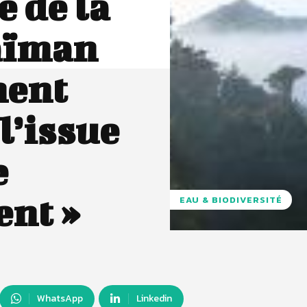
e de la
aïman
ment
 l’issue
e
ent »
EAU & BIODIVERSITÉ
WhatsApp
Linkedin