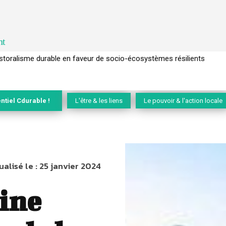
nt
l’arbre pour un modèle économique régénératif du vivant …
ntiel Cdurable !
L'être & les liens
Le pouvoir & l'action locale
ualisé le :
25 janvier 2024
mine