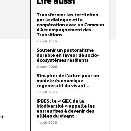
Lire aussi
Transformer les territoires
par le dialogue et la
coopération avec un Commun
d’Accompagnement des
Transitions
7 août 2026
Soutenir un pastoralisme
durable en faveur de socio-
écosystèmes résilients
6 août 2026
S’inspirer de l’arbre pour un
modèle économique
régénératif du vivant …
5 août 2026
IPBES : le « GIEC de la
biodiversité » appelle les
entreprises à devenir des
nu
alliées du vivant
4 août 2026