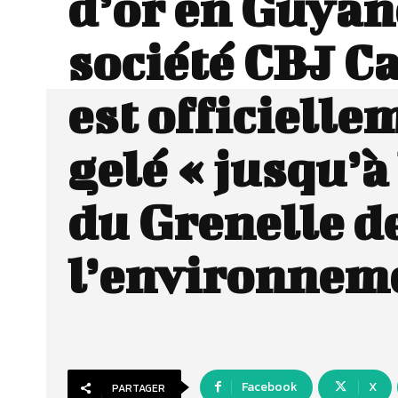
d’or en Guyan
société CBJ C
est officielle
gelé « jusqu’à
du Grenelle d
l’environnem
Facebook
X
PARTAGER