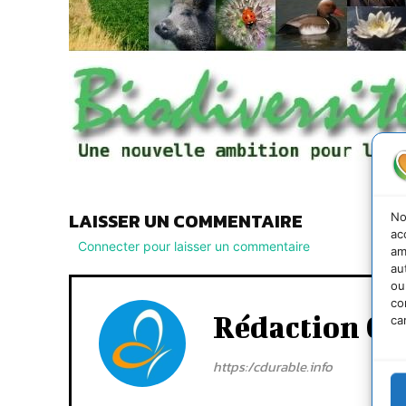
LAISSER UN COMMENTAIRE
No
ac
Connecter pour laisser un commentaire
am
au
ou
co
Rédaction Cd
ca
https:/cdurable.info