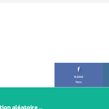
11,000
Fans
ion aléatoire ...