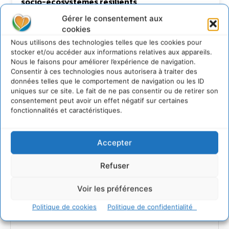
socio-écosystèmes résilients
6 août 2026
Gérer le consentement aux
S’inspirer de l’arbre pour un modèle
cookies
économique régénératif du vivant …
Nous utilisons des technologies telles que les cookies pour
5 août 2026
stocker et/ou accéder aux informations relatives aux appareils.
Nous le faisons pour améliorer l’expérience de navigation.
IPBES : le « GIEC de la biodiversité » appelle les
entreprises à devenir des alliées du vivant
Consentir à ces technologies nous autorisera à traiter des
données telles que le comportement de navigation ou les ID
4 août 2026
uniques sur ce site. Le fait de ne pas consentir ou de retirer son
Comment le sol français a perdu sa mémoire
consentement peut avoir un effet négatif sur certaines
hydrique et déréglé tout le territoire (2020-
fonctionnalités et caractéristiques.
2026)
2 août 2026
Accepter
Refuser
Newsletter
Voir les préférences
Politique de cookies
Politique de confidentialité