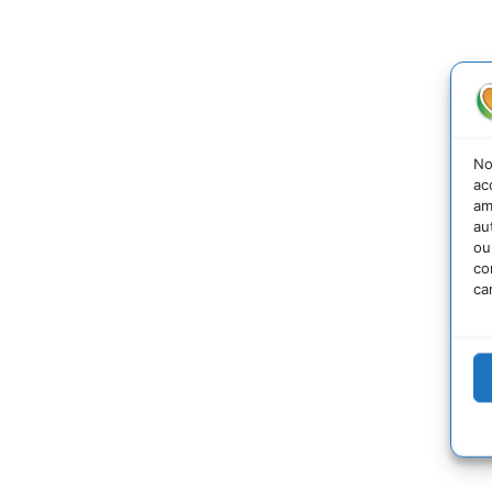
No
ac
am
au
ou
co
ca