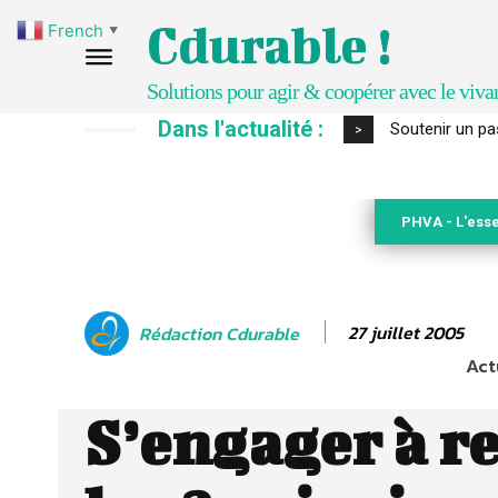
Cdurable !
French
▼
Solutions pour agir & coopérer avec le viva
Dans l'actualité :
Soutenir un pasto
S’inspirer de 
>
PHVA - L'esse
27 juillet 2005
Rédaction Cdurable
Act
S’engager à r