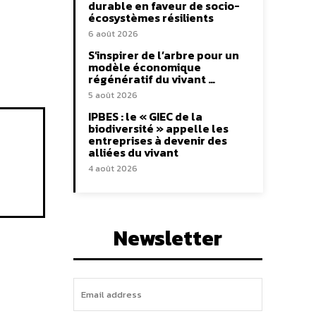
durable en faveur de socio-
écosystèmes résilients
6 août 2026
S’inspirer de l’arbre pour un
modèle économique
régénératif du vivant …
5 août 2026
IPBES : le « GIEC de la
biodiversité » appelle les
entreprises à devenir des
alliées du vivant
4 août 2026
Newsletter