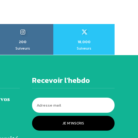
200
18,000
Suiveurs
Suiveurs
Recevoir l'hebdo
 vos
JE M'INSCRIS