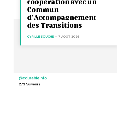
coopération avec un
Commun
d’Accompagnement
des Transitions
CYRILLE SOUCHE
-
7 AOÛT 2026
@cdurableinfo
273
Suiveurs