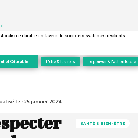
nt
ralisme durable en faveur de socio-écosystèmes résilients
l’arbre pour un modèle économique régénératif du vivant …
ntiel Cdurable !
L'être & les liens
Le pouvoir & l'action locale
ualisé le :
25 janvier 2024
especter
SANTÉ & BIEN-ÊTRE