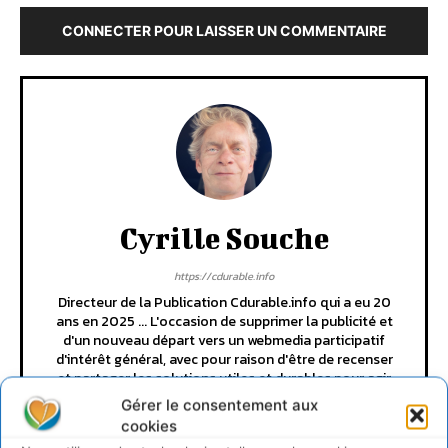
CONNECTER POUR LAISSER UN COMMENTAIRE
Cyrille Souche
https://cdurable.info
Directeur de la Publication Cdurable.info qui a eu 20
ans en 2025 ... L'occasion de supprimer la publicité et
d'un nouveau départ vers un webmedia participatif
d'intérêt général, avec pour raison d'être de recenser
et partager les solutions utiles et durables pour agir
et coopérer avec le vivant. Je suis ouvert à toute
Gérer le consentement aux
proposition de coopération mutuellement bénéfique
cookies
au service de la régénération du vivant.