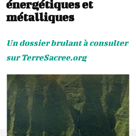
énergétiques et
métalliques
Un dossier brulant à consulter
sur TerreSacree.org