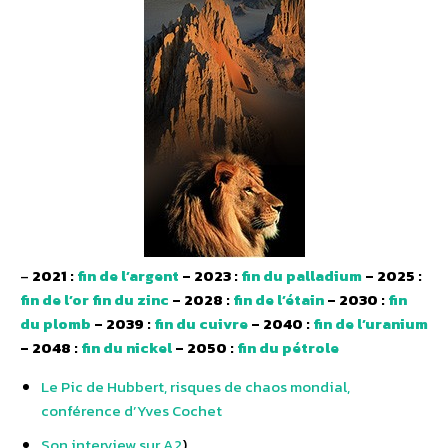
–
2021 :
fin de l’argent
– 2023 :
fin du palladium
– 2025 :
fin de l’or
fin du zinc
– 2028 :
fin de l’étain
– 2030 :
fin
du plomb
– 2039 :
fin du cuivre
– 2040 :
fin de l’uranium
– 2048 :
fin du nickel
– 2050 :
fin du pétrole
Le Pic de Hubbert, risques de chaos mondial,
conférence d’Yves Cochet
Son interview sur A2
)