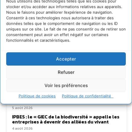
Nous utilisons des technologies telles que les cookies pour
stocker et/ou accéder aux informations relatives aux appareils.
Nous le faisons pour améliorer l’expérience de navigation.
Consentir à ces technologies nous autorisera à traiter des
données telles que le comportement de navigation ou les ID
uniques sur ce site. Le fait de ne pas consentir ou de retirer son
consentement peut avoir un effet négatif sur certaines
fonctionnalités et caractéristiques.
Accepter
Lire aussi
Refuser
Soutenir un pastoralisme durable en faveur de
socio-écosystèmes résilients
Voir les préférences
6 août 2026
S’inspirer de l’arbre pour un modèle
Politique de cookies
Politique de confidentialité
économique régénératif du vivant …
5 août 2026
IPBES : le « GIEC de la biodiversité » appelle les
entreprises à devenir des alliées du vivant
4 août 2026