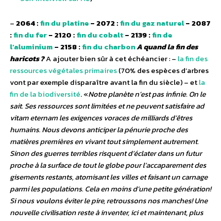
–
2064 :
fin du platine
– 2072 :
fin du gaz naturel
– 2087
:
fin du fer
– 2120 :
fin du cobalt
– 2139 :
fin de
l’aluminium
– 2158 :
fin du charbon
A quand la fin des
haricots ?
A ajouter bien sûr à cet échéancier : –
la fin des
ressources végétales primaires
(70% des espèces d’arbres
vont par exemple disparaître avant la fin du siècle) – et
la
fin de la biodiversité
. «
Notre planète n’est pas infinie. On le
sait. Ses ressources sont limitées et ne peuvent satisfaire ad
vitam eternam les exigences voraces de milliards d’êtres
humains. Nous devons anticiper la pénurie proche des
matières premières en vivant tout simplement autrement.
Sinon des guerres terribles risquent d’éclater dans un futur
proche à la surface de tout le globe pour l’accaparement des
gisements restants, atomisant les villes et faisant un carnage
parmi les populations. Cela en moins d’une petite génération!
Si nous voulons éviter le pire, retroussons nos manches! Une
nouvelle civilisation reste à inventer, ici et maintenant, plus