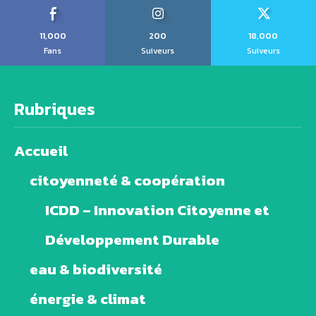
11,000
200
18,000
Fans
Suiveurs
Suiveurs
Rubriques
Accueil
citoyenneté & coopération
ICDD – Innovation Citoyenne et
Développement Durable
eau & biodiversité
énergie & climat