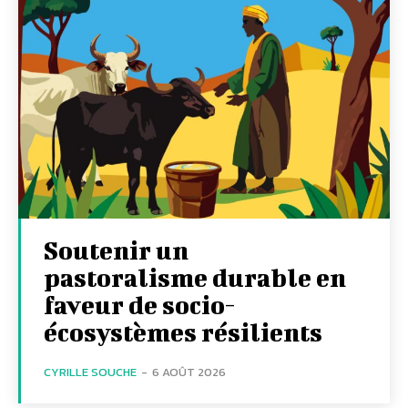
Soutenir un
pastoralisme durable en
faveur de socio-
écosystèmes résilients
CYRILLE SOUCHE
-
6 AOÛT 2026