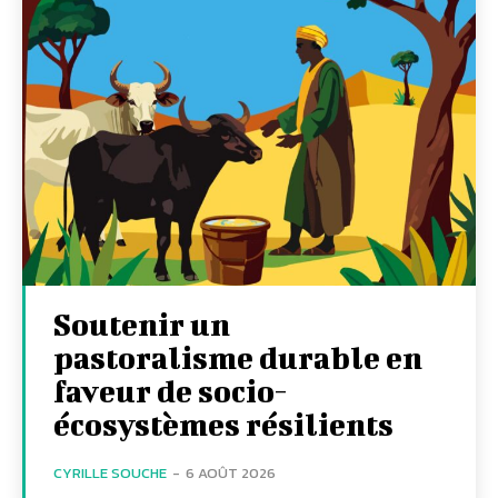
Soutenir un
pastoralisme durable en
faveur de socio-
écosystèmes résilients
CYRILLE SOUCHE
-
6 AOÛT 2026