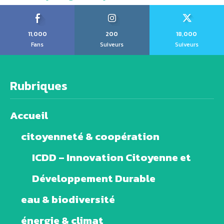
11,000
200
18,000
Fans
Suiveurs
Suiveurs
Rubriques
Accueil
citoyenneté & coopération
ICDD – Innovation Citoyenne et
Développement Durable
eau & biodiversité
énergie & climat