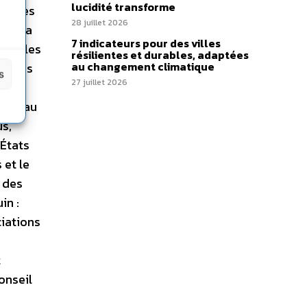
lucidité transforme
 bonnes
28 juillet 2026
sur la
7 indicateurs pour des villes
ntre les
résilientes et durables, adaptées
au changement climatique
atives
s
27 juillet 2026
gies
Tout au
us,
 États
 et le
 des
in :
iations
t
onseil