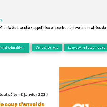
nt
 français a perdu sa mémoire hydrique et déréglé tout le territoire 
ntiel Cdurable !
L'être & les liens
Le pouvoir & l'action locale
tualisé le :
8 janvier 2024
e coup d'envoi de