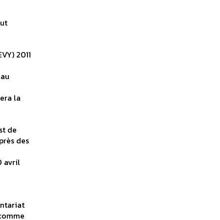
ut
EVY) 2011
eau
era la
st de
près des
 avril
ntariat
1 comme