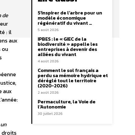
S’inspirer de l’arbre pour un
n de
modèle économique
régénératif du vivant …
leur
5 août 2026
 : il
IPBES : le « GIEC de la
éens aux
biodiversité » appelle les
s ou
entreprises à devenir des
alliées du vivant
s
4 août 2026
Comment le sol français a
opéenne
perdu sa mémoire hydrique et
déréglé tout le territoire
ustice,
(2020-2026)
e aux
2 août 2026
l’année:
Permaculture, la Voie de
l’Autonomie
30 juillet 2026
 un
 droits