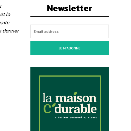
Newsletter
x
et la
aite
de donner
JE M'ABONNE