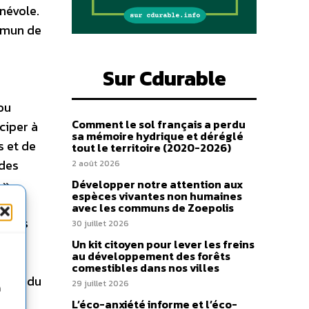
névole.
ommun de
Sur Cdurable
ou
Comment le sol français a perdu
ciper à
sa mémoire hydrique et déréglé
s et de
tout le territoire (2020-2026)
udes
2 août 2026
 »
Développer notre attention aux
espèces vivantes non humaines
elles
avec les communs de Zoepolis
il des
30 juillet 2026
e
Un kit citoyen pour lever les freins
au développement des forêts
ns
comestibles dans nos villes
alité du
29 juillet 2026
n
L’éco-anxiété informe et l’éco-