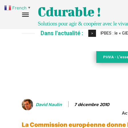
Cdurable !
French
▼
Solutions pour agir & coopérer avec le viva
Dans l'actualité :
Comment le sol
>
PHVA - L'esse
7 décembre 2010
David Naulin
Ac
La Commission européenne donne l