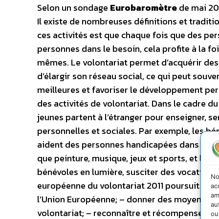
Selon un sondage
Eurobaromètre
de mai 201
Il existe de nombreuses définitions et tradit
ces activités est que chaque fois que des per
personnes dans le besoin, cela profite à la f
mêmes. Le volontariat permet d’acquérir des
d’élargir son réseau social, ce qui peut sou
meilleures et favoriser le développement pers
des activités de volontariat. Dans le cadre du
jeunes partent à l’étranger pour enseigner, se
personnelles et sociales. Par exemple, les
aident des personnes handicapées dans leur vi
que peinture, musique, jeux et sports, et les
bénévoles en lumière, susciter des vocations e
No
européenne du volontariat 2011 poursuit quatr
ac
am
l’Union Européenne; – donner des moyens d’ac
au
volontariat; – reconnaître et récompenser les a
ou