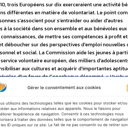
0, trois Européens sur dix exerceraient une activité bé
ions différentes en matière de volontariat. Le point c
sonnes s’associent pour s’entraider ou aider d’autres
ois à la société dans son ensemble et aux bénévoles eux
 connaissances, de mettre ses compétences à profit et
vent déboucher sur des perspectives d’emploi nouvelles 
onnel et social. La Commission aide les jeunes à parti
 service volontaire européen, des milliers d’adolescent
nsibiliser aux cultures et acquérir d’importantes aptit
 bénévoles d’un foyer de Copenhague dénommé
« Verahus
e quotidienne. Ils leur proposent diverses activités, t
Gérer le consentement aux cookies
 accompagnent lors des excursions. Pour mettre le trava
t relever les défis auxquels ils sont confrontés, l’Anné
us utilisons des technologies telles que les cookies pour stocker et/ou
e objectifs: – réduire les obstacles au volontariat da
céder aux informations relatives aux appareils. Nous le faisons pour
éliorer l’expérience de navigation. Consentir à ces technologies nous
tion aux associations de bénévoles et améliorer la qu
torisera à traiter des données telles que le comportement de navigatio
ctivités de volontariat; – sensibiliser à la valeur et à
 les ID uniques sur ce site. Le fait de ne pas consentir ou de retirer son