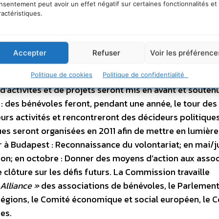
nsentement peut avoir un effet négatif sur certaines fonctionnalités et
ces objectifs, la Commission encouragera l’échange de
ractéristiques.
es et les associations de bénévoles. L’accent sera mis 
ance qualité, et une adéquation efficace et effective e
olontariat. La Commission soutiendra les nouvelles initi
Accepter
Refuser
Voir les préférence
u européen, afin de stimuler les échanges et les syner
voles et d’autres acteurs, notamment les entreprises. 
Politique de cookies
Politique de confidentialité
d’activités et de projets seront mis en avant et souten
 : des bénévoles feront, pendant une année, le tour des
rs activités et rencontreront des décideurs politiques
es seront organisées en 2011 afin de mettre en lumière
er à Budapest : Reconnaissance du volontariat; en mai/ju
on; en octobre : Donner des moyens d’action aux assoc
clôture sur les défis futurs. La Commission travaille
 Alliance »
des associations de bénévoles, le Parlemen
égions, le Comité économique et social européen, le C
es.