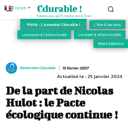
Cdurable !
French
▼
Solutions pour agir & coopérer avec le Vivant
PHVA - L'essentiel Cdurable !
L'être & les liens
Le pouvoir & l'action locale
Le vivant & refaire société
News Sélection
Rédaction Cdurable
15 février 2007
Actualisé le :
25 janvier 2024
De la part de Nicolas
Hulot : le Pacte
écologique continue !