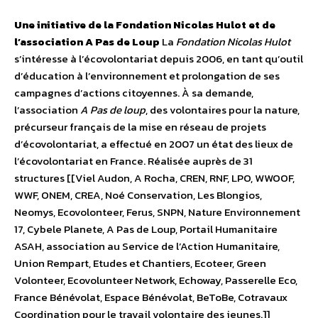
Une initiative de la Fondation Nicolas Hulot et de
l’association A Pas de Loup
La
Fondation Nicolas Hulot
s’intéresse à l’écovolontariat depuis 2006, en tant qu’outil
d’éducation à l’environnement et prolongation de ses
campagnes d’actions citoyennes. À sa demande,
l’association
A Pas de loup
, des volontaires pour la nature,
précurseur français de la mise en réseau de projets
d’écovolontariat, a effectué en 2007 un état des lieux de
l’écovolontariat en France. Réalisée auprès de 31
structures [[Viel Audon, A Rocha, CREN, RNF, LPO, WWOOF,
WWF, ONEM, CREA, Noé Conservation, Les Blongios,
Neomys, Ecovolonteer, Ferus, SNPN, Nature Environnement
17, Cybele Planete, A Pas de Loup, Portail Humanitaire
ASAH, association au Service de l’Action Humanitaire,
Union Rempart, Etudes et Chantiers, Ecoteer, Green
Volonteer, Ecovolunteer Network, Echoway, Passerelle Eco,
France Bénévolat, Espace Bénévolat, BeToBe, Cotravaux
Coordination pour le travail volontaire des jeunes.]]