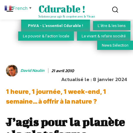
Cdurable !
French
▼
Solutions pour agir & coopérer avec le Vivant
PHVA - L'essentiel Cdurable !
L'être & les liens
Le pouvoir & l'action locale
Le vivant & refaire société
News Sélection
David Naulin
21 avril 2010
Actualisé le :
8 janvier 2024
1 heure, 1 journée, 1 week-end, 1
semaine… à offrir à la nature ?
J’agis pour la planète