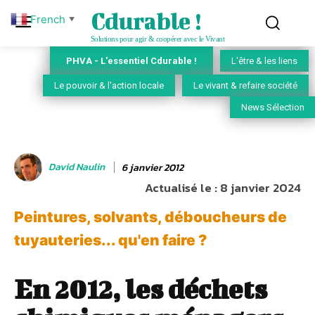
Cdurable !
French
▼
Solutions pour agir & coopérer avec le Vivant
PHVA - L'essentiel Cdurable !
L'être & les liens
Le pouvoir & l'action locale
Le vivant & refaire société
News Sélection
David Naulin
6 janvier 2012
Actualisé le :
8 janvier 2024
Peintures, solvants, déboucheurs de
tuyauteries... qu'en faire ?
En 2012, les déchets