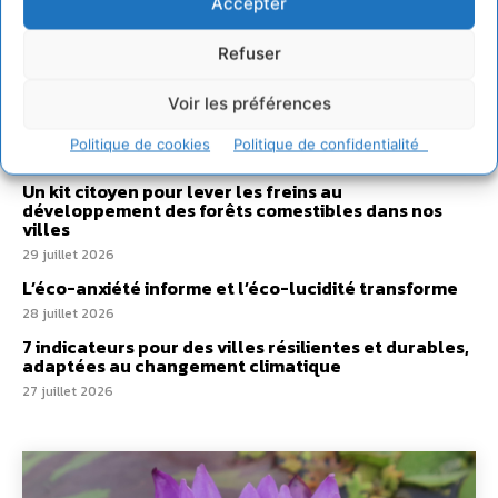
Accepter
Comment le sol français a perdu sa mémoire
hydrique et déréglé tout le territoire (2020-2026)
Refuser
2 août 2026
Voir les préférences
Développer notre attention aux espèces vivantes
non humaines avec les communs de Zoepolis
Politique de cookies
Politique de confidentialité
30 juillet 2026
Un kit citoyen pour lever les freins au
développement des forêts comestibles dans nos
villes
29 juillet 2026
L’éco-anxiété informe et l’éco-lucidité transforme
28 juillet 2026
7 indicateurs pour des villes résilientes et durables,
adaptées au changement climatique
27 juillet 2026