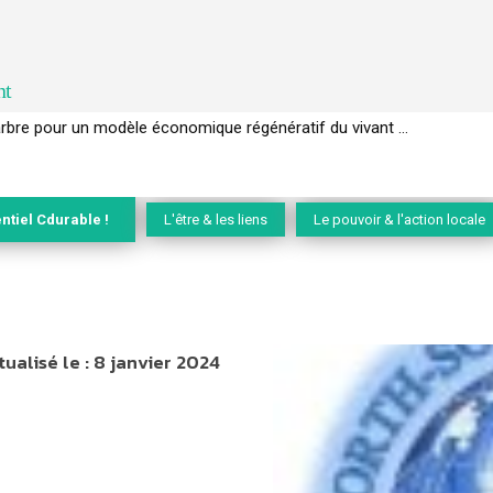
nt
EC de la biodiversité » appelle les entreprises à devenir des alliées du 
ntiel Cdurable !
L'être & les liens
Le pouvoir & l'action locale
tualisé le :
8 janvier 2024