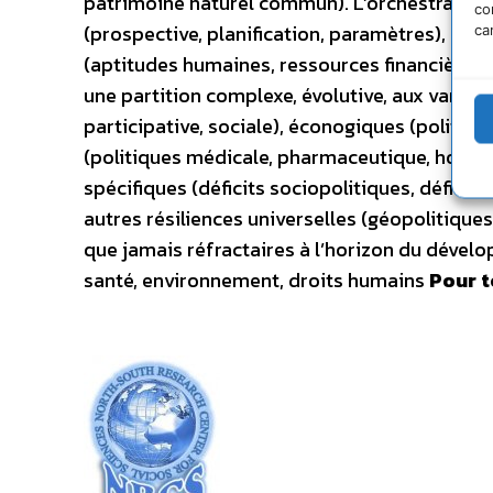
patrimoine naturel commun). L’orchestration 
co
(prospective, planification, paramètres), des 
ca
(aptitudes humaines, ressources financières, 
une partition complexe, évolutive, aux variati
participative, sociale), éconogiques (politiq
(politiques médicale, pharmaceutique, hospita
spécifiques (déficits sociopolitiques, défici
autres résiliences universelles (géopolitiq
que jamais réfractaires à l’horizon du déve
santé, environnement, droits humains
Pour t