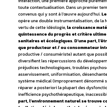
interaction, une première approche puremen
toute contextualisation. Dans un premier tem
convenus qui y sont à l’œuvre aujourd’hui.
Le
opère une double instrumentalisation, de la N
vertu de cette idéologie,
la croissance matér
quintessence du progrès et critère ultime
sanitaires et écologiques
.
D’une part, l’êt
que producteur et / ou consommateur in
productive / consumériste) autant que possib
diversifient les répercussions du développeme
préjudices technologiques, troubles psychos
asservissement, uniformisation, désenchantem
système médical (improprement dénommé sys
réparer a posteriori la plupart des dysfonctio
inefficience psychothérapeutique, inaccessibil
part, l’environnement naturel se trouve c