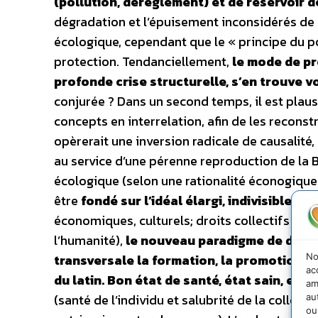
(pollution, dérèglement) et de réservoir d
dégradation et l’épuisement inconsidérés de 
écologique, cependant que le « principe du po
protection. Tendanciellement,
le mode de pr
profonde crise structurelle, s’en trouve v
conjurée ? Dans un second temps, il est plau
concepts en interrelation, afin de les reconstr
opèrerait une inversion radicale de causalité,
au service d’une pérenne reproduction de la 
écologique (selon une rationalité éconogiq
être
fondé sur l’idéal élargi, indivisible, d
économiques, culturels; droits collectifs :
l’humanité),
le nouveau paradigme de dével
No
transversale la formation, la promotion et 
ac
du latin. Bon état de santé, état sain, en p
am
(santé de l’individu et salubrité de la collecti
au
ou