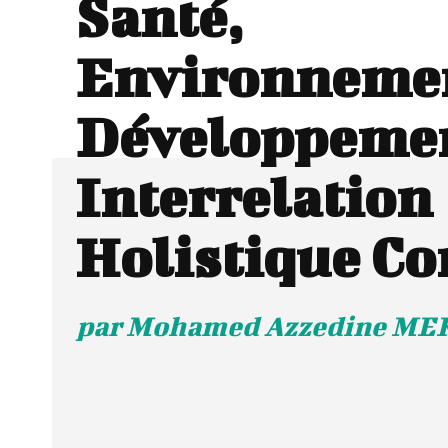
Santé,
Environnemen
Développemen
Interrelation
Holistique C
par Mohamed Azzedine M