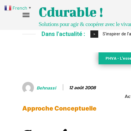
Cdurable !
French
▼
Solutions pour agir & coopérer avec le viva
Dans l'actualité :
IPBES : le « GI
>
PHVA - L'esse
12 août 2008
Behnassi
Ac
Approche Conceptuelle