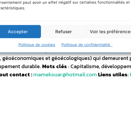
de cette dialectique requiert simultanément un livret
nsentement peut avoir un effet négatif sur certaines fonctionnalités et
interprètes (Etat, organisations, citoyens), des instrum
ractéristiques.
maîtrise technoscientifique), susceptibles de mettre e
ons tant socioculturelles (politiques reproductive, éduc
Accepter
Refuser
Voir les préférence
ues rurale, urbaine, énergétique) que médicosanitaires
lière). Toutefois, force est de compter avec les résist
Politique de cookies
Politique de confidentialité
ences socioéconomiques, excroissances socioculturelles
ues, géoéconomiques et géoécologiques) qui demeurent 
loppement durable.
Mots clés
: Capitalisme, développem
out contact :
mamekouar@hotmail.com
Liens utiles
: