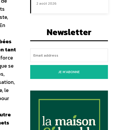
 de
2 août 2026
ts
ste,
 En
Newsletter
mbées
en tant
(force
que se
JE M'ABONNE
s,
sation,
, le
pour
utre
hets