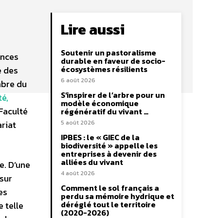
Lire aussi
Soutenir un pastoralisme
ences
durable en faveur de socio-
écosystèmes résilients
é des
6 août 2026
mbre du
S’inspirer de l’arbre pour un
té,
modèle économique
Faculté
régénératif du vivant …
ariat
5 août 2026
IPBES : le « GIEC de la
biodiversité » appelle les
entreprises à devenir des
alliées du vivant
e. D’une
4 août 2026
sur
Comment le sol français a
es
perdu sa mémoire hydrique et
déréglé tout le territoire
 telle
(2020-2026)