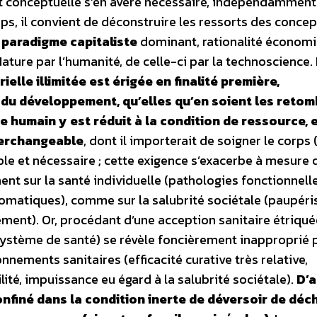
t conceptuelle s’en avère nécessaire, indépendamment
ps, il convient de déconstruire les ressorts des concep
 paradigme capitaliste
dominant, rationalité économi
ature par l’humanité, de celle-ci par la technoscience.
ielle illimitée est érigée en finalité première,
 du développement, qu’elles qu’en soient les reto
re humain y est réduit à la condition de ressource, 
terchangeable
, dont il importerait de soigner le corps 
le et nécessaire ; cette exigence s’exacerbe à mesure 
nt sur la santé individuelle (pathologies fonctionnelle
omatiques), comme sur la salubrité sociétale (paupéri
ent). Or, procédant d’une acception sanitaire étriquée
tème de santé) se révèle foncièrement inapproprié 
nnements sanitaires (efficacité curative très relative,
ité, impuissance eu égard à la salubrité sociétale).
D’a
onfiné dans la condition inerte de déversoir de déc