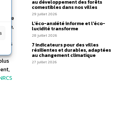
au développement des forêts
comestibles dans nos villes
ents
29 juillet 2026
n acte
L’éco-anxiété informe et l’éco-
ative,
lucidité transforme
s
28 juillet 2026
ances
7 indicateurs pour des villes
résilientes et durables, adaptées
) et
au changement climatique
plus
27 juillet 2026
ent,
NRCS