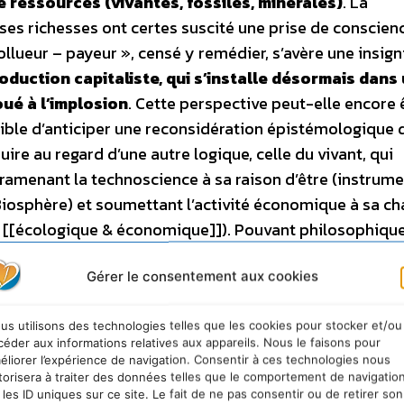
e ressources (vivantes, fossiles, minérales)
. La
ses richesses ont certes suscité une prise de conscien
llueur – payeur », censé y remédier, s’avère une insign
oduction capitaliste, qui s’installe désormais dans
oué à l’implosion
. Cette perspective peut-elle encore 
sible d’anticiper une reconsidération épistémologique 
uire au regard d’une autre logique, celle du vivant, qui
 ramenant la technoscience à sa raison d’être (instrume
Biosphère) et soumettant l’activité économique à sa ch
ue [[écologique & économique]]). Pouvant philosophiq
es droits humains
(droits individuels : civils, politiques,
Gérer le consentement aux cookies
 paix, développement, environnement, Patrimoine commu
oppement durable se donne alors pour finalité
us utilisons des technologies telles que les cookies pour stocker et/ou
la préservation a priori de la sanité[[Sanité : Mot 
céder aux informations relatives aux appareils. Nous le faisons pour
arlant du corps ou de l’esprit.]] intégrale
,
à la fois 
éliorer l’expérience de navigation. Consentir à ces technologies nous
vité)
et écologique
(assainissement et conservation d
torisera à traiter des données telles que le comportement de navigatio
 les ID uniques sur ce site. Le fait de ne pas consentir ou de retirer son