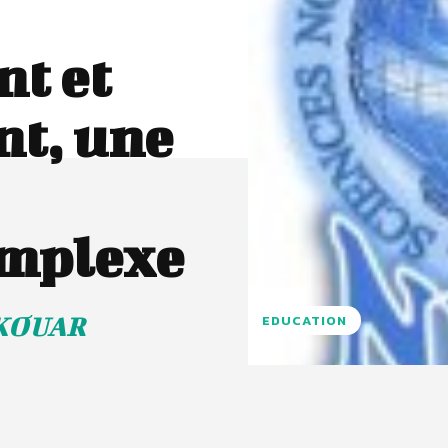
t et
t, une
omplexe
EKOUAR
EDUCATION