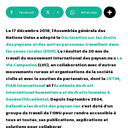
Facebook
X
WhatsApp
Le 17 décembre 2018, l’Assemblée générale des
Nations Unies a adopté la
Déclaration sur les droits
des paysans et des autres personnes travaillant dans
les zones rurales (DDP)
. Le résultat de 20 ans de
travail du mouvement international des paysan.ne.s
La
Via Campesina
(LVC), en collaboration avec d’autres
mouvements ruraux et organisations de la société
civile et avec le soutien de partenaires, dont le
CETIM
,
FIAN International
et l’
Académie de droit
international humanitaire et de droits humains à
Genève (l’Académie)
. Depuis Septembre 2024,
Défendre les droits des paysan.nes
s’est doté d’un
groupe de travail de l’ONU pour rendre accessible à
tous et toutes, ses publications, explications et
solutions pour collaborer
.