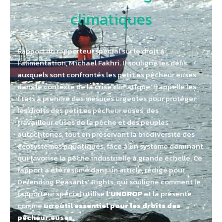
climatiques
Rapport du rapporteur spécial sur le droit à
l’alimentation, Michael Fakhri. Il souligne les défis
auxquels sont confrontés les petit.es pêcheur.euses
dans le contexte de la crise climatique. Il appelle les
États à prendre des mesures urgentes pour protéger
les droits des petit.es pêcheur.euses, des
travailleur.euses de la pêche et des peuples
autochtones, tout en préservant la biodiversité des
écosystèmes aquatiques, face à un système dominant
qui favorise la pêche industrielle à grande échelle. Ce
rapport a été résumé dans un article, rédigé pour
Defending Peasants’ Rights, qui souligne comment le
rapporteur spécial utilise
l’UNDROP
et la présente
comme
un outil essentiel pour les droits des
pêcheur.euses
.