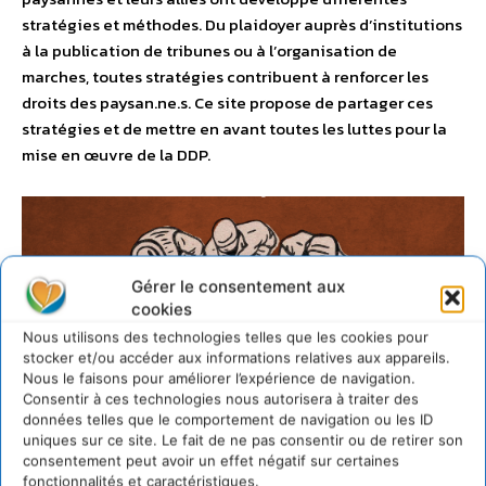
stratégies et méthodes. Du plaidoyer auprès d’institutions
à la publication de tribunes ou à l’organisation de
marches, toutes stratégies contribuent à renforcer les
droits des paysan.ne.s. Ce site propose de partager ces
stratégies et de mettre en avant toutes les luttes pour la
mise en œuvre de la DDP.
Comment mettre en
Gérer le consentement aux
cookies
œuvre l’UNDROP aux
Nous utilisons des technologies telles que les cookies pour
stocker et/ou accéder aux informations relatives aux appareils.
niveaux européen et
Nous le faisons pour améliorer l’expérience de navigation.
Consentir à ces technologies nous autorisera à traiter des
données telles que le comportement de navigation ou les ID
national afin de
uniques sur ce site. Le fait de ne pas consentir ou de retirer son
consentement peut avoir un effet négatif sur certaines
fonctionnalités et caractéristiques.