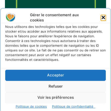
Gérer le consentement aux
cookies
Nous utilisons des technologies telles que les cookies pour
stocker et/ou accéder aux informations relatives aux appareils.
Nous le faisons pour améliorer l’expérience de navigation.
Sur Cdurable
Consentir à ces technologies nous autorisera à traiter des
données telles que le comportement de navigation ou les ID
uniques sur ce site. Le fait de ne pas consentir ou de retirer son
consentement peut avoir un effet négatif sur certaines
Comment le sol français a perdu sa mémoire
fonctionnalités et caractéristiques.
hydrique et déréglé tout le territoire (2020-2026)
2 août 2026
Développer notre attention aux espèces vivantes
Accepter
non humaines avec les communs de Zoepolis
30 juillet 2026
Refuser
Un kit citoyen pour lever les freins au
développement des forêts comestibles dans nos
Voir les préférences
villes
Politique de cookies
Politique de confidentialité
29 juillet 2026