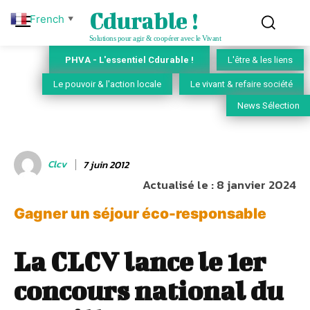
Cdurable !
French
▼
Solutions pour agir & coopérer avec le Vivant
PHVA - L'essentiel Cdurable !
L'être & les liens
Le pouvoir & l'action locale
Le vivant & refaire société
News Sélection
Clcv
7 juin 2012
Actualisé le :
8 janvier 2024
Gagner un séjour éco-responsable
La CLCV lance le 1er
concours national du