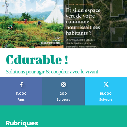
Cdurable !
Solutions pour agir & coopérer avec le vivant
11,000
200
18,000
Fans
Suiveurs
Suiveurs
Rubriques