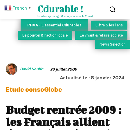
Cdurable !
French
▼
Solutions pour agir & coopérer avec le Vivant
PHVA - L'essentiel Cdurable !
L'être & les liens
Le pouvoir & l'action locale
Le vivant & refaire société
News Sélection
David Naulin
28 juillet 2009
Actualisé le :
8 janvier 2024
Etude consoGlobe
Budget rentrée 2009 :
les Français allient