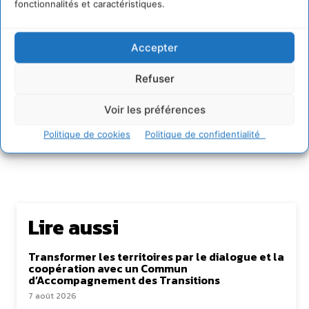
fonctionnalités et caractéristiques.
d'un nouveau départ vers un webmedia participatif
d'intérêt général, avec pour raison d'être de recenser
et partager les solutions utiles et durables pour agir
et coopérer avec le vivant. Je suis ouvert à toute
Accepter
proposition de coopération mutuellement bénéfique
au service de la régénération du vivant.
Refuser
Voir les préférences
Politique de cookies
Politique de confidentialité
Lire aussi
Transformer les territoires par le dialogue et la
coopération avec un Commun
d’Accompagnement des Transitions
7 août 2026