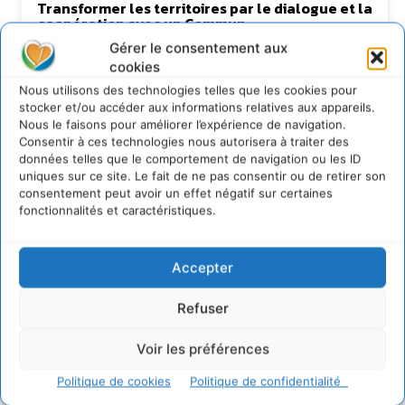
Transformer les territoires par le dialogue et la
coopération avec un Commun
d’Accompagnement des Transitions
Gérer le consentement aux
7 août 2026
cookies
Soutenir un pastoralisme durable en faveur de
Nous utilisons des technologies telles que les cookies pour
socio-écosystèmes résilients
stocker et/ou accéder aux informations relatives aux appareils.
6 août 2026
Nous le faisons pour améliorer l’expérience de navigation.
Consentir à ces technologies nous autorisera à traiter des
S’inspirer de l’arbre pour un modèle
données telles que le comportement de navigation ou les ID
économique régénératif du vivant …
uniques sur ce site. Le fait de ne pas consentir ou de retirer son
5 août 2026
consentement peut avoir un effet négatif sur certaines
IPBES : le « GIEC de la biodiversité » appelle les
fonctionnalités et caractéristiques.
entreprises à devenir des alliées du vivant
4 août 2026
Accepter
Refuser
Newsletter
Voir les préférences
Politique de cookies
Politique de confidentialité