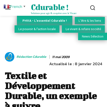
Cdurable !
French
▼
Solutions pour agir & coopérer avec le Vivant
PHVA - L'essentiel Cdurable !
L'être & les liens
Le pouvoir & l'action locale
Le vivant & refaire société
News Sélection
Rédaction Cdurable
11 mai 2009
Actualisé le :
8 janvier 2024
Textile et
Développement
Durable, un exemple
à suivre